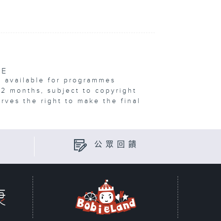
VE
e available for programmes
12 months, subject to copyright
erves the right to make the final
公眾回饋