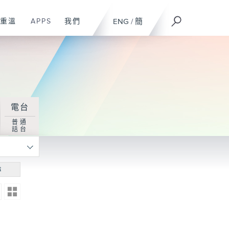
重溫
APPS
我們
ENG
/
簡
電台
普通
話台
尋