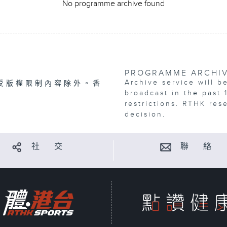
No programme archive found
PROGRAMME ARCHI
Archive service will b
受版權限制內容除外。香
broadcast in the past 
restrictions. RTHK res
decision.
社 交
聯 絡