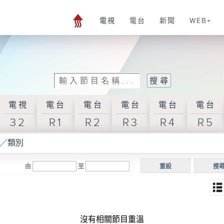
電視
電台
新聞
WEB+
電視
電台
電台
電台
電台
電台
32
R1
R2
R3
R4
R5
／類別
由
至
重設
搜
沒有相關節目重溫