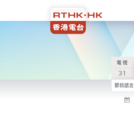
電視
31
節目語言