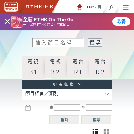
ENG
/
簡
×
全新 RTHK On The Go
取得
一手掌握 RTHK 電台、電視節目
電視
電視
電台
電台
31
32
R1
R2
電台
更多頻道
節目語言／類別
R3
電台
電台
電台
由
至
普通
R4
R5
話台
重設
搜尋