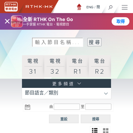
ENG
/
簡
×
全新 RTHK On The Go
取得
一手掌握 RTHK 電台、電視節目
電視
電視
電台
電台
31
32
R1
R2
電台
更多頻道
節目語言／類別
R3
電台
電台
電台
由
至
普通
R4
R5
話台
重設
搜尋