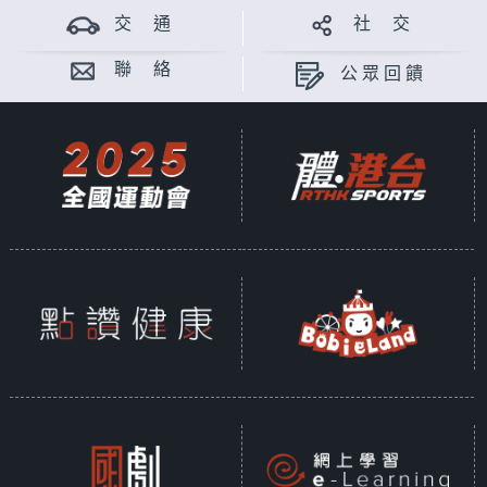
交 通
社 交
聯 絡
公眾回饋