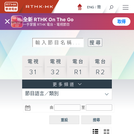
ENG
/
簡
×
全新 RTHK On The Go
取得
一手掌握 RTHK 電台、電視節目
電視
電視
電台
電台
31
32
R1
R2
電台
更多頻道
節目語言／類別
R3
電台
電台
電台
由
至
普通
R4
R5
話台
重設
搜尋