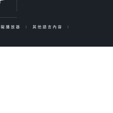
障礙播放器
|
其他語言內容
|