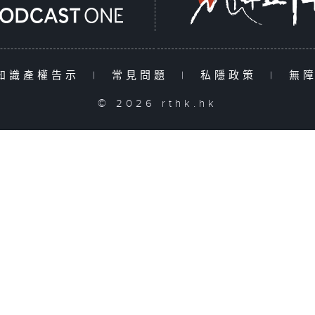
知識產權告示
|
常見問題
|
私隱政策
|
無
© 2026 rthk.hk