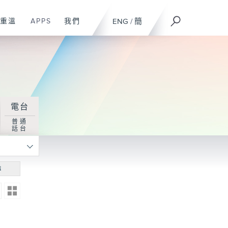
重溫
APPS
我們
ENG
/
簡
電台
普通
話台
尋