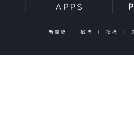
新聞稿
|
招聘
|
招標
|