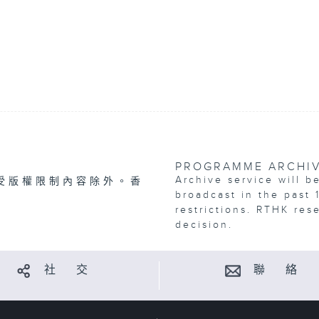
PROGRAMME ARCHI
Archive service will b
受版權限制內容除外。香
broadcast in the past 
restrictions. RTHK res
decision.
社 交
聯 絡