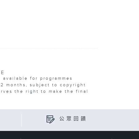
VE
e available for programmes
12 months, subject to copyright
erves the right to make the final
公眾回饋