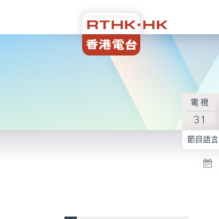
電視
31
節目語言