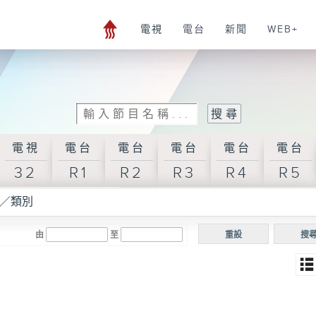
電視
電台
新聞
WEB+
電視
電台
電台
電台
電台
電台
32
R1
R2
R3
R4
R5
／類別
由
至
重設
搜