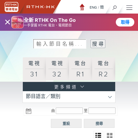
ENG
/
簡
×
全新 RTHK On The Go
取得
一手掌握 RTHK 電台、電視節目
電視
電視
電台
電台
31
32
R1
R2
電台
更多頻道
節目語言／類別
R3
電台
電台
電台
由
至
普通
R4
R5
話台
重設
搜尋