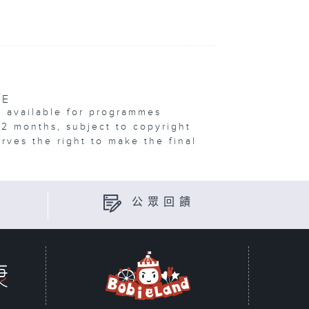
VE
e available for programmes
12 months, subject to copyright
erves the right to make the final
公眾回饋