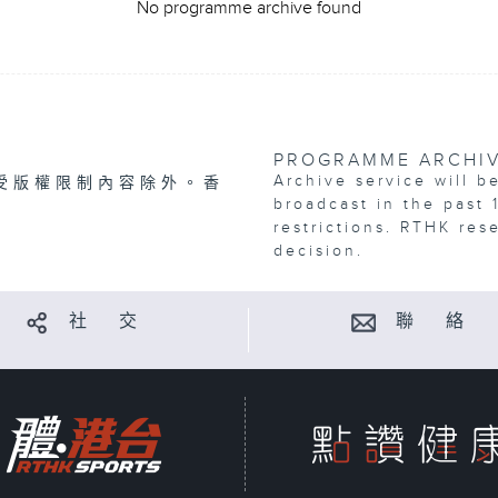
No programme archive found
PROGRAMME ARCHI
Archive service will b
受版權限制內容除外。香
broadcast in the past 
restrictions. RTHK res
decision.
社 交
聯 絡