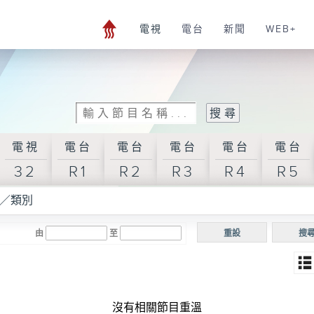
電視
電台
新聞
WEB+
電視
電台
電台
電台
電台
電台
32
R1
R2
R3
R4
R5
／類別
由
至
重設
搜
沒有相關節目重溫