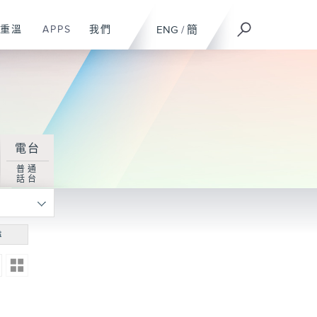
重溫
APPS
我們
ENG
/
簡
電台
普通
話台
尋