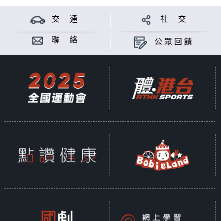
交 通
社 交
聯 絡
公眾回饋