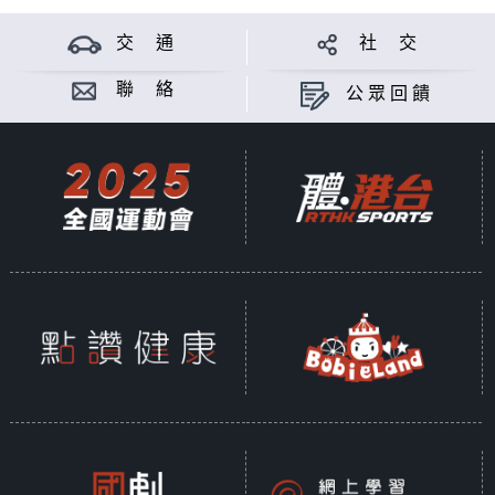
交 通
社 交
聯 絡
公眾回饋