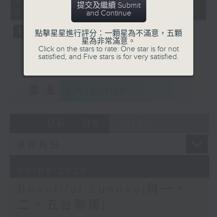
minutes,
提交及繼續 Submit
06:04 - 07:00)
0
and Continue
seconds
點擊星星進行評分：一顆星為不滿意，五顆
星為非常滿意。
Click on the stars to rate: One star is for not
satisfied, and Five stars is for very satisfied.
重溫
CATCHUP
06 - 08
2026
09/08/2026
Beautiful Sunday(與一、
二、五台聯播)