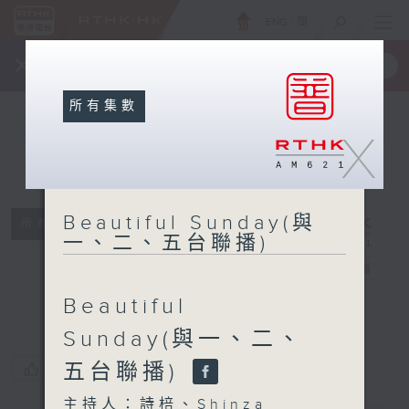
ENG
/
簡
×
全新 RTHK On The Go
取得
一手掌握 RTHK 電台、電視節目
所有集數
X
Beautiful
Beautiful Sunday(與
Sunday(與
所有集數
一、二、五台聯播)
一、二、五台聯
播)
電台直播
Beautiful
Sunday(與一、二、
五台聯播)
您喜歡這個節目嗎?
主持人：詩棓、Shinza