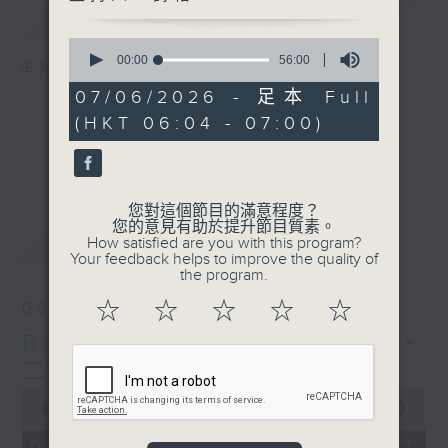
簡介
GIST
0
seconds
00:00
56:00
主持人：詩棓、Shinza
of
56
07/06/2026 - 足本 Full
minutes,
(HKT 06:04 - 07:00)
0
seconds
您對這個節目的滿意程度？
您的意見有助於提升節目質素。
最新
LATEST
How satisfied are you with this program?
Your feedback helps to improve the quality of
the program.
☆
☆
☆
☆
☆
09/08/2026
Beautiful Sunday(與一、
二、五台聯播)
0
seconds
00:00
56:00
of
56
09/08/2026 - 足本 Full (HKT