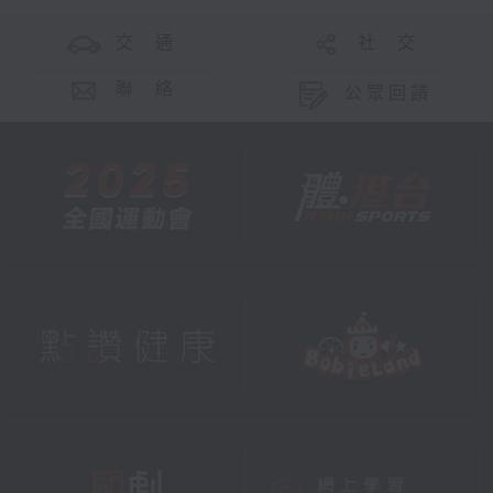
交 通
社 交
聯 絡
公眾回饋