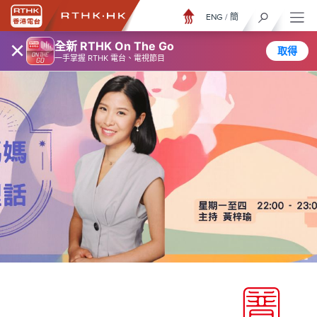
ENG
/
簡
×
全新 RTHK On The Go
取得
一手掌握 RTHK 電台、電視節目