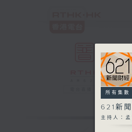
電台直播
所有集數
621新
主持人：孟