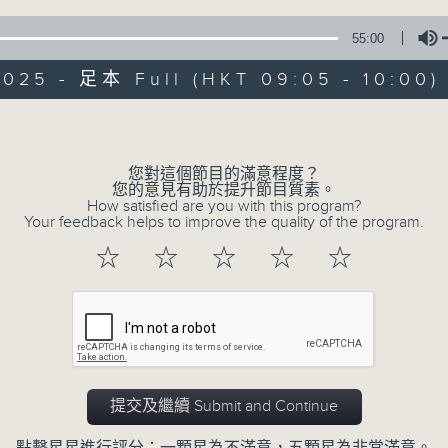
55:00
2025 - 足本 Full (HKT 09:05 - 10:00)
Volume
您對這個節目的滿意程度？
07/08/2026
您的意見有助於提升節目質素。
How satisfied are you with this program?
Your feedback helps to improve the quality of the program.
621新聞財經
☆
☆
☆
☆
☆
0
seconds
00:00
of
55
07/08/2026 - 足本 Full (HKT 09:05
minutes,
0
seconds
Volume
90%
提交及繼續 Submit and Continue