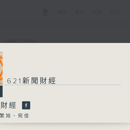
電視
電台
新聞
WEB+
621新聞財經
所有集數
621新聞財經
您喜歡這個節目嗎?
聞財經
繁旭、宛佳
主持人：孟繁旭、宛佳