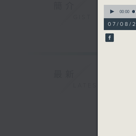
簡介
0
seconds
00:00
GIST
of
55
07/08/
minutes,
0
seconds
90%
最新
LATEST