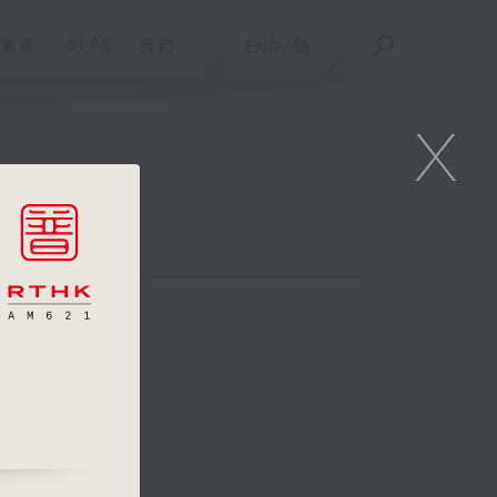
重溫
APPS
我們
ENG
/
簡
X