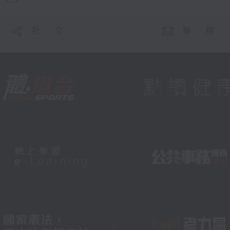
社 交
聯 絡