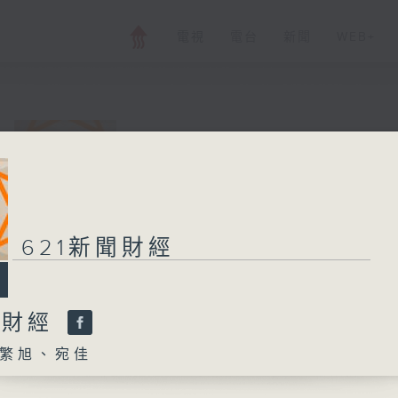
電視
電台
新聞
WEB+
621新聞財經
所有集數
621新聞財經
您喜歡這個節目嗎?
聞財經
繁旭、宛佳
主持人：孟繁旭、宛佳