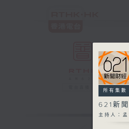
電台直播
所有集數
621新
主持人：孟