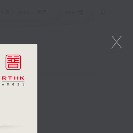
重溫
APPS
我們
ENG
/
簡
X