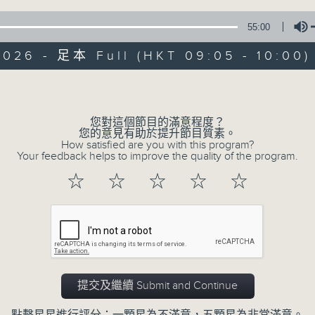
55:00
2026 - 足本 Full (HKT 09:05 - 10:00)
Volume
您對這個節目的滿意程度？
07/08/2026
您的意見有助於提升節目質素。
How satisfied are you with this program?
Your feedback helps to improve the quality of the program.
621新聞財經
☆
☆
☆
☆
☆
0
seconds
00:00
of
55
07/08/2026 - 足本 Full (HKT 09:05
minutes,
0
seconds
Volume
90%
提交及繼續 Submit and Continue