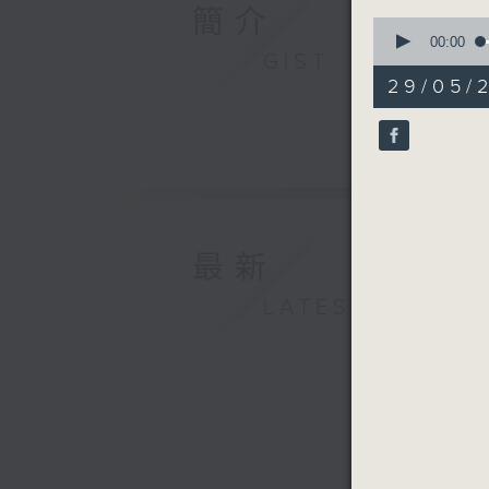
簡介
0
seconds
00:00
GIST
of
55
29/05/
minutes,
0
seconds
90%
最新
LATEST