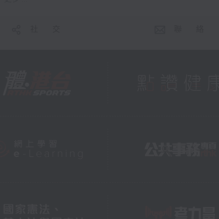
社 交
聯 絡