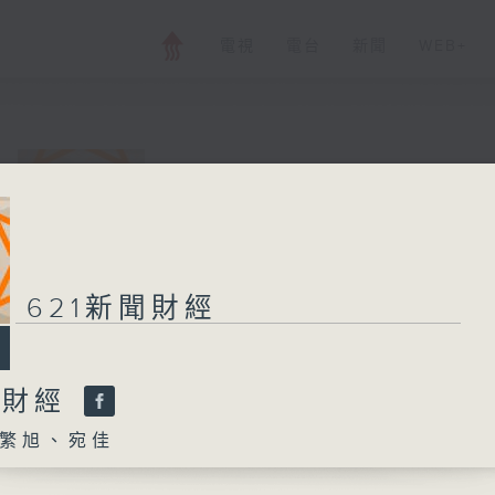
電視
電台
新聞
WEB+
621新聞財經
所有集數
621新聞財經
您喜歡這個節目嗎?
聞財經
繁旭、宛佳
主持人：孟繁旭、宛佳