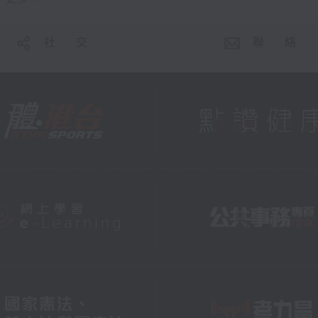
社 交
聯 絡