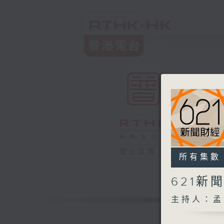
電台直播
所有集數
621新
主持人：孟