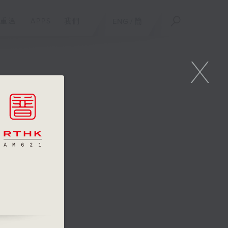
重溫
APPS
我們
ENG
/
簡
X