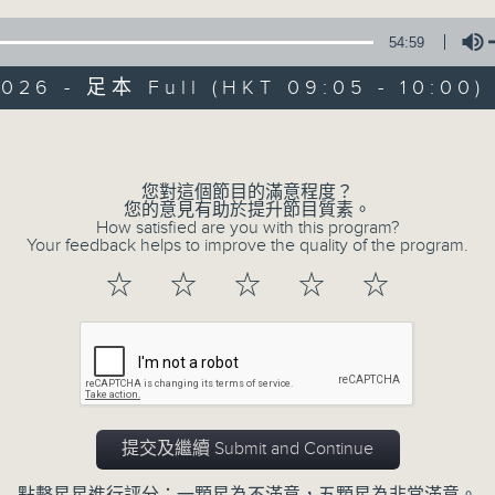
54:59
2026 - 足本 Full (HKT 09:05 - 10:00)
Volume
您對這個節目的滿意程度？
07/08/2026
您的意見有助於提升節目質素。
How satisfied are you with this program?
Your feedback helps to improve the quality of the program.
621新聞財經
☆
☆
☆
☆
☆
0
seconds
00:00
of
55
07/08/2026 - 足本 Full (HKT 09:05
minutes,
0
seconds
Volume
90%
提交及繼續 Submit and Continue