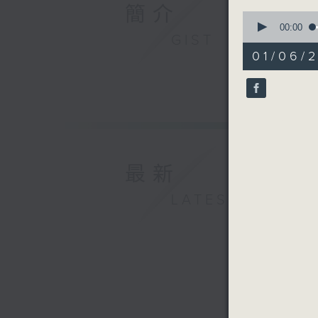
簡介
0
seconds
00:00
GIST
of
54
01/06/
minutes,
59
seconds
90%
最新
LATEST