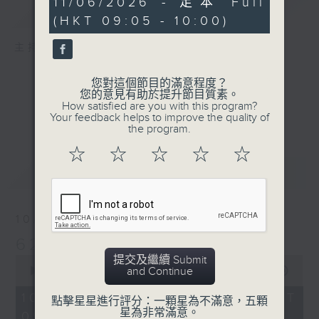
11/06/2026 - 足本 Full
簡介
GIST
minutes,
(HKT 09:05 - 10:00)
59
seconds
主持人：孟繁旭、宛佳
您對這個節目的滿意程度？
您的意見有助於提升節目質素。
How satisfied are you with this program?
Your feedback helps to improve the quality of
the program.
☆
☆
☆
☆
☆
最新
LATEST
10/08/2026
621新聞財經
提交及繼續 Submit
0
and Continue
seconds
00:00
55:00
of
55
10/08/2026 - 足本 Full (HKT
點擊星星進行評分：一顆星為不滿意，五顆
minutes,
星為非常滿意。
09:05 - 10:00)
0