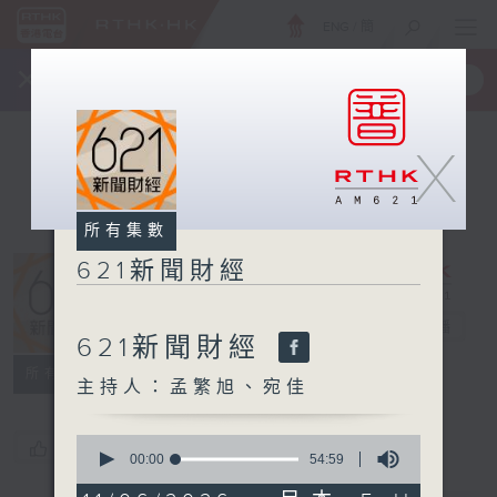
ENG
/
簡
×
全新 RTHK On The Go
取得
一手掌握 RTHK 電台、電視節目
X
所有集數
621新聞財經
621新聞財經
電台直播
621新聞財經
所有集數
主持人：孟繁旭、宛佳
0
您喜歡這個節目嗎?
seconds
00:00
54:59
of
54