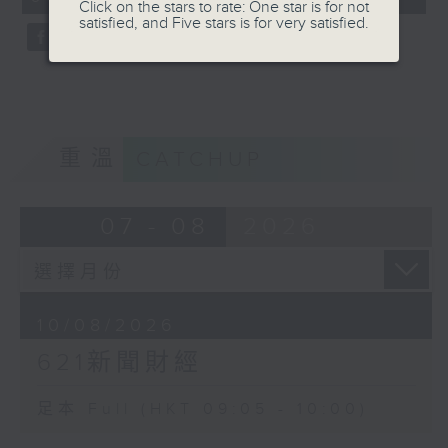
Click on the stars to rate: One star is for not
seconds
satisfied, and Five stars is for very satisfied.
重溫
CATCHUP
07 - 08
2026
10/08/2026
621新聞財經
足本 Full (HKT 09:05 - 10:00)