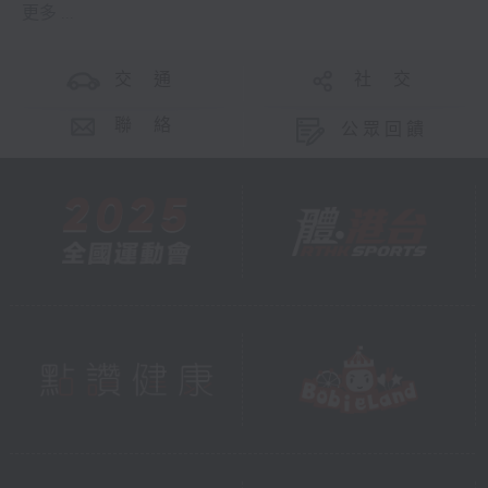
更多 ...
交 通
社 交
聯 絡
公眾回饋