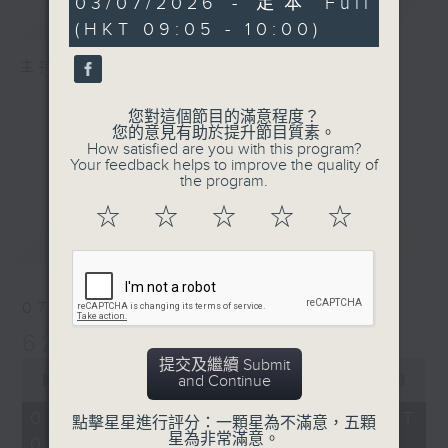
03/07/2026 - 足本 Full
簡介
GIST
minutes,
(HKT 09:05 - 10:00)
59
seconds
主持人：孟繁旭、宛佳
您對這個節目的滿意程度？
您的意見有助於提升節目質素。
How satisfied are you with this program?
Your feedback helps to improve the quality of
the program.
☆
☆
☆
☆
☆
最新
LATEST
07/08/2026
621新聞財經
提交及繼續 Submit
0
and Continue
seconds
00:00
55:00
of
55
07/08/2026 - 足本 Full (HKT
點擊星星進行評分：一顆星為不滿意，五顆
minutes,
星為非常滿意。
09:05 - 10:00)
0