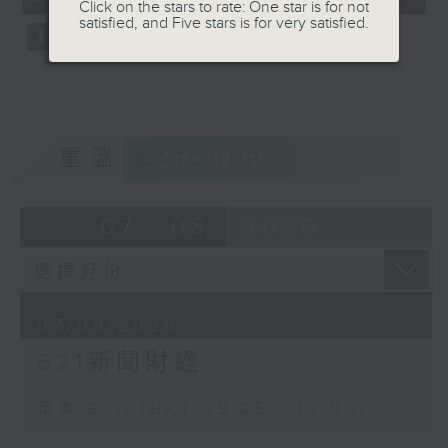
Click on the stars to rate: One star is for not
seconds
satisfied, and Five stars is for very satisfied.
重溫
CATCHUP
07 - 08
2026
07/08/2026
621新聞財經
足本 Full (HKT 09:05 - 10:00)