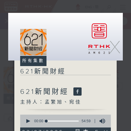
ENG
/
簡
×
全新 RTHK On The Go
取得
一手掌握 RTHK 電台、電視節目
X
所有集數
621新聞財經
621新聞財經
電台直播
621新聞財經
所有集數
主持人：孟繁旭、宛佳
0
您喜歡這個節目嗎?
seconds
00:00
54:59
of
54