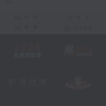
更多 ...
交 通
社 交
聯 絡
公眾回饋