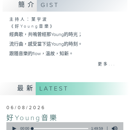
簡介
GIST
主持人：葉宇波
《好Young音樂》
經典歌，共鳴曾經那Young的時光；
流行曲，感受當下這Young的時刻。
跟隨音樂的flow，溫故，知新。
香港電台普通話台《好Young音樂》！
更多...
節目版塊包括：晨曲悠揚、好Young主題、粵語播
（廣東歌經典）、溫故知新（新歌精選）。
最新
LATEST
星期一至五早七點，
06/08/2026
《好Young音樂》
好Young音樂
葉宇波為你呈現音樂好模Young！
0
seconds
00:00
1:49:59