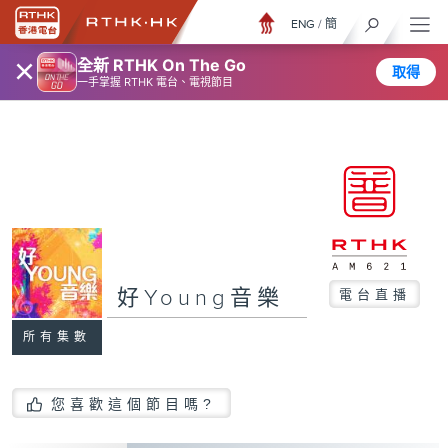
ENG
/
簡
×
全新 RTHK On The Go
取得
一手掌握 RTHK 電台、電視節目
好Young音樂
電台直播
所有集數
您喜歡這個節目嗎?