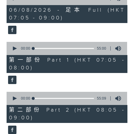
of
1
06/08/2026 - 足本 Full (HKT
hour,
07:05 - 09:00)
49
minutes,
59
seconds
0
seconds
00:00
55:00
of
55
第一部份 Part 1 (HKT 07:05 -
minutes,
08:00)
0
seconds
0
seconds
00:00
55:09
of
55
第二部份 Part 2 (HKT 08:05 -
minutes,
09:00)
9
seconds