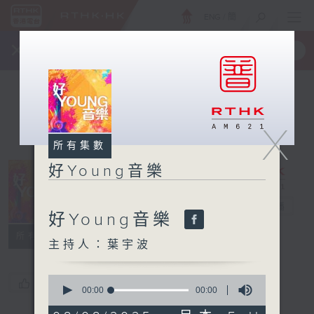
ENG
/
簡
×
全新 RTHK On The Go
取得
一手掌握 RTHK 電台、電視節目
X
所有集數
好Young音樂
好Young音樂
電台直播
好Young音樂
所有集數
主持人：葉宇波
0
您喜歡這個節目嗎?
seconds
00:00
00:00
of
0