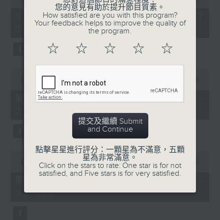
of
您的意見有助於提升節目質素。
1
How satisfied are you with this program?
07/08/2026 - 足本 Full (HKT
hour,
Your feedback helps to improve the quality of
07:05 - 09:00)
49
the program.
minutes,
59
☆
☆
☆
☆
☆
seconds
0
seconds
00:00
55:00
of
55
第一部份 Part 1 (HKT 07:05 -
minutes,
08:00)
0
seconds
提交及繼續 Submit
and Continue
點擊星星進行評分：一顆星為不滿意，五顆
0
星為非常滿意。
seconds
00:00
55:09
Click on the stars to rate: One star is for not
of
satisfied, and Five stars is for very satisfied.
55
第二部份 Part 2 (HKT 08:05 -
minutes,
09:00)
9
seconds