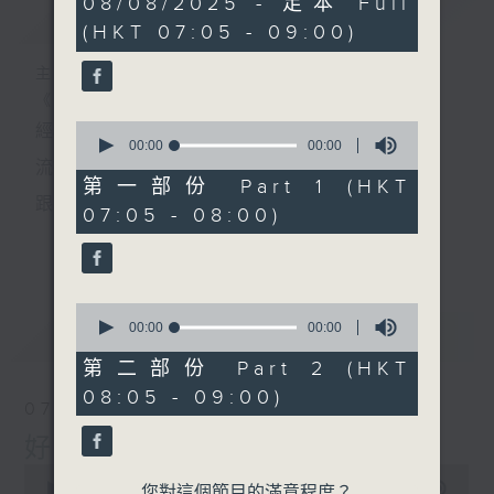
08/08/2025 - 足本 Full
簡介
GIST
seconds
(HKT 07:05 - 09:00)
主持人：葉宇波
《好Young音樂》
0
經典歌，共鳴曾經那Young的時光；
seconds
00:00
00:00
of
流行曲，感受當下這Young的時刻。
0
第一部份 Part 1 (HKT
seconds
跟隨音樂的flow，溫故，知新。
07:05 - 08:00)
香港電台普通話台《好Young音樂》！
更多...
節目版塊包括：晨曲悠揚、好Young主題、粵語播
0
（廣東歌經典）、溫故知新（新歌精選）。
seconds
00:00
00:00
最新
LATEST
of
0
第二部份 Part 2 (HKT
seconds
星期一至五早七點，
08:05 - 09:00)
07/08/2026
《好Young音樂》
好Young音樂
葉宇波為你呈現音樂好模Young！
0
seconds
00:00
1:49:59
您對這個節目的滿意程度？