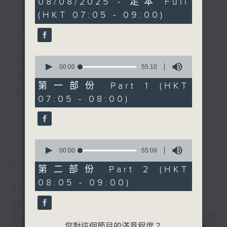
08/08/2025 - 足本 Full
簡介
GIST
hour,
(HKT 07:05 - 09:00)
49
minutes,
59
主持人：葉宇波
seconds
《好Young音樂》
0
經典歌，共鳴曾經那Young的時光；
seconds
00:00
55:10
of
流行曲，感受當下這Young的時刻。
55
第一部份 Part 1 (HKT
minutes,
跟隨音樂的flow，溫故，知新。
07:05 - 08:00)
10
seconds
香港電台普通話台《好Young音樂》！
更多...
節目版塊包括：晨曲悠揚、好Young主題、粵語播
0
（廣東歌經典）、溫故知新（新歌精選）。
seconds
00:00
55:09
最新
LATEST
of
55
第二部份 Part 2 (HKT
minutes,
星期一至五早七點，
08:05 - 09:00)
9
06/08/2026
seconds
《好Young音樂》
好Young音樂
葉宇波為你呈現音樂好模Young！
0
seconds
00:00
1:49:59
您對這個節目的滿意程度？