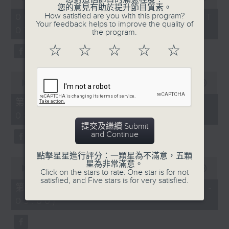
of
您的意見有助於提升節目質素。
1
How satisfied are you with this program?
06/08/2026 - 足本 Full (HKT
hour,
Your feedback helps to improve the quality of
07:05 - 09:00)
49
the program.
minutes,
59
☆
☆
☆
☆
☆
seconds
0
seconds
00:00
55:00
of
55
第一部份 Part 1 (HKT 07:05 -
minutes,
08:00)
0
seconds
提交及繼續 Submit
and Continue
點擊星星進行評分：一顆星為不滿意，五顆
0
星為非常滿意。
seconds
00:00
55:09
Click on the stars to rate: One star is for not
of
satisfied, and Five stars is for very satisfied.
55
第二部份 Part 2 (HKT 08:05 -
minutes,
09:00)
9
seconds