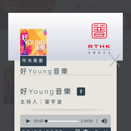
ENG
/
簡
×
全新 RTHK On The Go
取得
一手掌握 RTHK 電台、電視節目
X
所有集數
好Young音樂
好Young音樂
電台直播
好Young音樂
所有集數
主持人：葉宇波
0
您喜歡這個節目嗎?
seconds
00:00
1:49:59
of
1