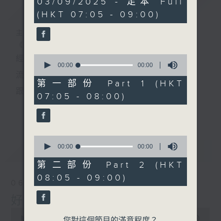
03/09/2025 - 足本 Full
簡介
GIST
seconds
(HKT 07:05 - 09:00)
主持人：葉宇波
《好Young音樂》
0
經典歌，共鳴曾經那Young的時光；
seconds
00:00
00:00
of
流行曲，感受當下這Young的時刻。
0
第一部份 Part 1 (HKT
seconds
跟隨音樂的flow，溫故，知新。
07:05 - 08:00)
香港電台普通話台《好Young音樂》！
更多...
節目版塊包括：晨曲悠揚、好Young主題、粵語播
0
（廣東歌經典）、溫故知新（新歌精選）。
seconds
00:00
00:00
最新
LATEST
of
0
第二部份 Part 2 (HKT
seconds
星期一至五早七點，
08:05 - 09:00)
06/08/2026
《好Young音樂》
好Young音樂
葉宇波為你呈現音樂好模Young！
0
seconds
00:00
1:49:59
您對這個節目的滿意程度？