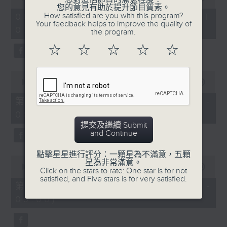
of
您的意見有助於提升節目質素。
1
How satisfied are you with this program?
06/08/2026 - 足本 Full (HKT
hour,
Your feedback helps to improve the quality of
07:05 - 09:00)
49
the program.
minutes,
59
☆
☆
☆
☆
☆
seconds
0
seconds
00:00
55:00
of
55
第一部份 Part 1 (HKT 07:05 -
minutes,
08:00)
0
seconds
提交及繼續 Submit
and Continue
點擊星星進行評分：一顆星為不滿意，五顆
0
星為非常滿意。
seconds
00:00
55:09
Click on the stars to rate: One star is for not
of
satisfied, and Five stars is for very satisfied.
55
第二部份 Part 2 (HKT 08:05 -
minutes,
09:00)
9
seconds