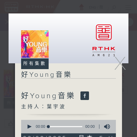
ENG
/
簡
×
全新 RTHK On The Go
取得
一手掌握 RTHK 電台、電視節目
X
所有集數
好Young音樂
好Young音樂
電台直播
好Young音樂
所有集數
主持人：葉宇波
0
您喜歡這個節目嗎?
seconds
00:00
00:00
of
0