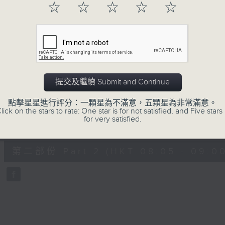
hour,
☆
☆
☆
☆
☆
49
minutes,
59
seconds
Volume
90%
0
seconds
00:00
of
55
第一部份 Part 1 (HKT 07:05 - 08:00
minutes,
提交及繼續 Submit and Continue
0
seconds
Volume
90%
點擊星星進行評分：一顆星為不滿意，五顆星為非常滿意。
lick on the stars to rate: One star is for not satisfied, and Five stars 
for very satisfied.
0
seconds
00:00
of
55
第二部份 Part 2 (HKT 08:05 - 09:00
minutes,
9
seconds
Volume
90%