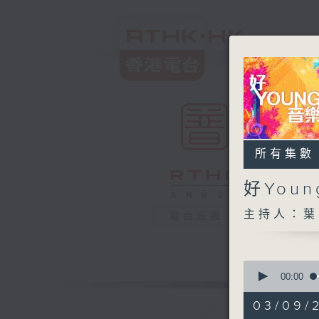
所有集數
好You
主持人：葉
電台直播
0
seconds
00:00
of
1
03/09/
hour,