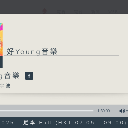
電視
電台
新聞
WEB+
好Young音樂
好Young音樂
ng音樂
所有集數
宇波
您喜歡這個節目嗎?
1:50:00
主持人：葉宇波
2025 - 足本 Full (HKT 07:05 - 09:00)
《好Young音樂》