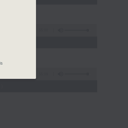
55:00
)
is
55:09
)