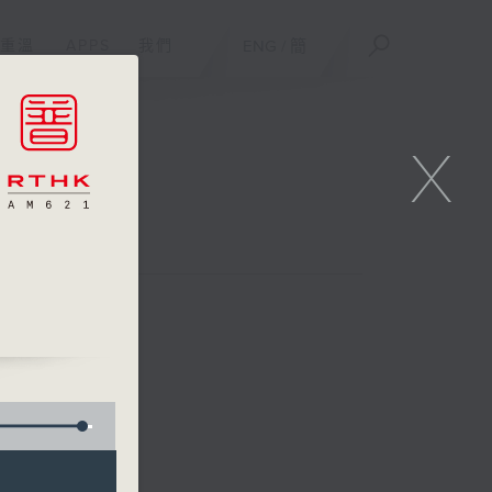
重溫
APPS
我們
ENG
/
簡
X