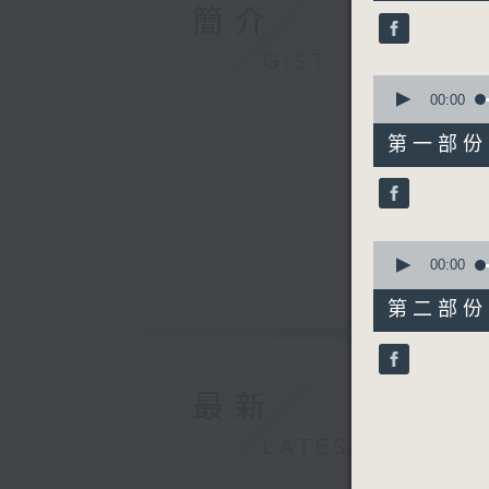
50
簡介
minutes,
0
seconds
GIST
90%
0
seconds
00:00
of
55
第一部份 P
minutes,
10
seconds
90%
0
seconds
00:00
of
55
第二部份 P
minutes,
10
seconds
90%
最新
LATEST