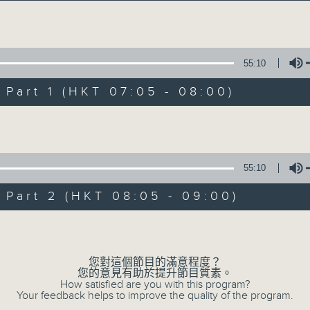
經典歌，共鳴曾經那Young的時光；
流行曲，感受當下這Young的時刻。
Volume
跟隨音樂的flow，溫故，知新。
55:10
香港電台普通話台《好Young音樂》！
節目版塊包括：晨曲悠揚、好Young主題、粵語播 （廣東
art 1 (HKT 07:05 - 08:00)
Volume
星期一至五早七點，
《好Young音樂》
葉宇波為你呈現音樂好模Young！
55:10
art 2 (HKT 08:05 - 09:00)
06/08/2026
Volume
好Young音樂
您對這個節目的滿意程度？
0
您的意見有助於提升節目質素。
seconds
00:00
How satisfied are you with this program?
of
Your feedback helps to improve the quality of the program.
1
06/08/2026 - 足本 Full (HKT 07:05