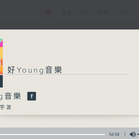
電視
電台
新聞
WEB+
好Young音樂
好Young音樂
所有集數
ng音樂
您喜歡這個節目嗎?
宇波
主持人：葉宇波
54:59
《好Young音樂》