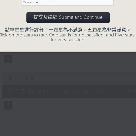
hour,
49
minutes,
59
提交及繼續 Submit and Continue
seconds
Volume
90%
0
點擊星星進行評分：一顆星為不滿意，五顆星為非常滿意。
seconds
00:00
lick on the stars to rate: One star is for not satisfied, and Five stars 
of
for very satisfied.
55
第一部份 Part 1 (HKT 07:05 - 08:00
minutes,
0
seconds
Volume
90%
0
seconds
00:00
of
55
第二部份 Part 2 (HKT 08:05 - 09:00
minutes,
9
seconds
Volume
90%