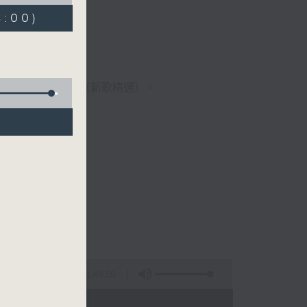
8:00)
歌經典）、溫故知新（新歌精選）。
1:49:59
 - 09:00)