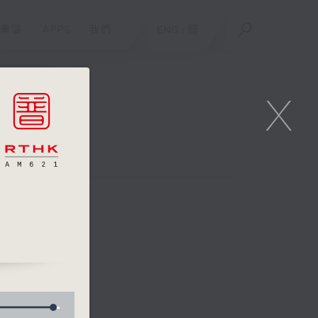
重溫
APPS
我們
ENG
/
簡
X