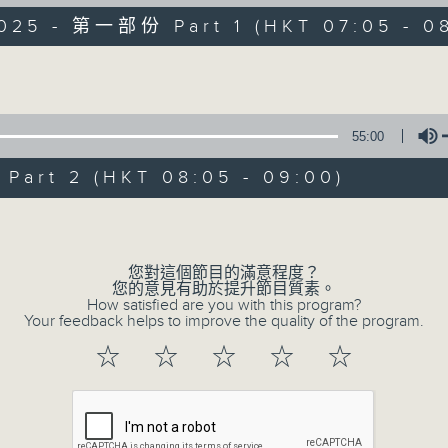
經典歌，共鳴曾經那Young的時光；
2025 - 第一部份 Part 1 (HKT 07:05 - 0
流行曲，感受當下這Young的時刻。
Volume
跟隨音樂的flow，溫故，知新。
香港電台普通話台《好Young音樂》！
節目版塊包括：晨曲悠揚、好Young主題、粵語播 （廣東
55:00
art 2 (HKT 08:05 - 09:00)
星期一至五早七點，
《好Young音樂》
Volume
葉宇波為你呈現音樂好模Young！
您對這個節目的滿意程度？
您的意見有助於提升節目質素。
How satisfied are you with this program?
06/08/2026
Your feedback helps to improve the quality of the program.
☆
☆
☆
☆
☆
好Young音樂
0
seconds
00:00
of
1
06/08/2026 - 足本 Full (HKT 07:05