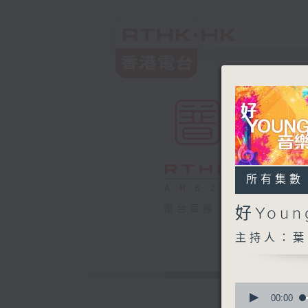
所有集數
電台直播
好You
主持人：葉
0
seconds
00:00