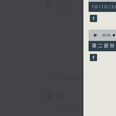
of
簡介
54
10/10/
minutes,
59
GIST
seconds
90%
0
seconds
00:00
of
55
第二部份 P
minutes,
0
seconds
90%
最新
LATEST