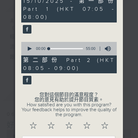
15/10/2025 - 第一部份
簡介
GIST
minutes,
Part 1 (HKT 07:05 -
0
seconds
08:00)
主持人：葉宇波
《好Young音樂》
經典歌，共鳴曾經那Young的時光；
0
流行曲，感受當下這Young的時刻。
seconds
00:00
55:00
of
跟隨音樂的flow，溫故，知新。
55
第二部份 Part 2 (HKT
minutes,
香港電台普通話台《好Young音樂》！
08:05 - 09:00)
更多...
0
seconds
節目版塊包括：晨曲悠揚、好Young主題、粵語播
（廣東歌經典）、溫故知新（新歌精選）。
最新
LATEST
您對這個節目的滿意程度？
您的意見有助於提升節目質素。
How satisfied are you with this program?
星期一至五早七點，
Your feedback helps to improve the quality of
06/08/2026
the program.
《好Young音樂》
好Young音樂
☆
☆
☆
☆
☆
葉宇波為你呈現音樂好模Young！
0
seconds
00:00
1:49:59