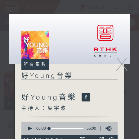
ENG
/
簡
×
全新 RTHK On The Go
取得
一手掌握 RTHK 電台、電視節目
X
所有集數
好Young音樂
好Young音樂
電台直播
好Young音樂
所有集數
主持人：葉宇波
0
您喜歡這個節目嗎?
seconds
00:00
55:00
of
55