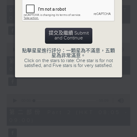
of
1
06/08/2026 - 足本 Full (HKT
hour,
07:05 - 09:00)
49
minutes,
59
提交及繼續 Submit
seconds
and Continue
0
seconds
00:00
55:00
點擊星星進行評分：一顆星為不滿意，五顆
of
星為非常滿意。
55
Click on the stars to rate: One star is for not
第一部份 Part 1 (HKT 07:05 -
minutes,
satisfied, and Five stars is for very satisfied.
08:00)
0
seconds
0
seconds
00:00
55:09
of
55
第二部份 Part 2 (HKT 08:05 -
minutes,
09:00)
9
seconds