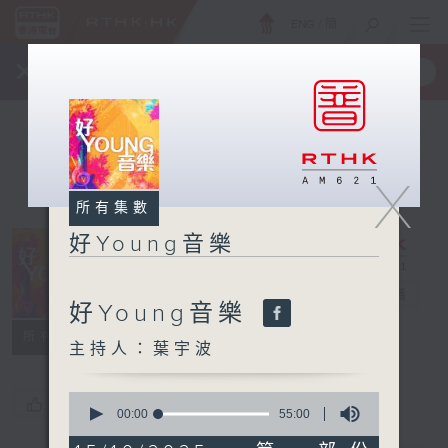
ENG
/
簡
×
全新 RTHK On The Go
取得
一手掌握 RTHK 電台、電視節目
X
所有集數
好Young音樂
好Young音樂
電台直播
好Young音樂
所有集數
主持人：葉宇波
0
您喜歡這個節目嗎?
seconds
00:00
55:00
of
55