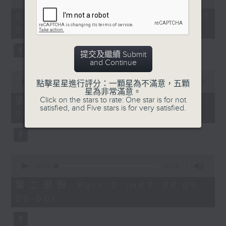
of
1
07/08/2026 - 足本 Full (HKT
hour,
07:05 - 09:00)
49
minutes,
59
提交及繼續 Submit
seconds
and Continue
0
seconds
00:00
55:00
點擊星星進行評分：一顆星為不滿意，五顆
of
星為非常滿意。
55
Click on the stars to rate: One star is for not
第一部份 Part 1 (HKT 07:05 -
minutes,
satisfied, and Five stars is for very satisfied.
08:00)
0
seconds
0
seconds
00:00
55:09
of
55
第二部份 Part 2 (HKT 08:05 -
minutes,
09:00)
9
seconds