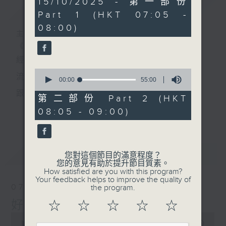
15/10/2025 - 第一部份
簡介
GIST
minutes,
Part 1 (HKT 07:05 -
0
seconds
08:00)
主持人：葉宇波
《好Young音樂》
經典歌，共鳴曾經那Young的時光；
0
流行曲，感受當下這Young的時刻。
seconds
00:00
55:00
of
跟隨音樂的flow，溫故，知新。
55
第二部份 Part 2 (HKT
minutes,
香港電台普通話台《好Young音樂》！
08:05 - 09:00)
更多...
0
seconds
節目版塊包括：晨曲悠揚、好Young主題、粵語播
（廣東歌經典）、溫故知新（新歌精選）。
最新
LATEST
您對這個節目的滿意程度？
您的意見有助於提升節目質素。
How satisfied are you with this program?
星期一至五早七點，
Your feedback helps to improve the quality of
07/08/2026
the program.
《好Young音樂》
好Young音樂
☆
☆
☆
☆
☆
葉宇波為你呈現音樂好模Young！
0
seconds
00:00
1:49:59