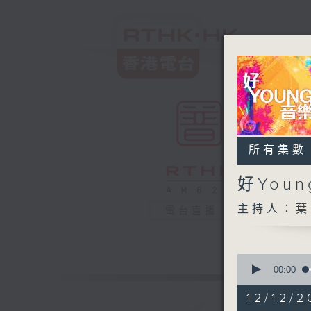
所有集數
好You
主持人：葉
電台直播
0
seconds
00:00
of
1
12/12/2
hour,