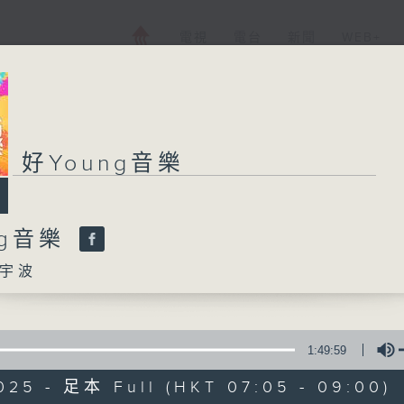
電視
電台
新聞
WEB+
好Young音樂
好Young音樂
ng音樂
所有集數
宇波
您喜歡這個節目嗎?
1:49:59
主持人：葉宇波
025 - 足本 Full (HKT 07:05 - 09:00)
《好Young音樂》