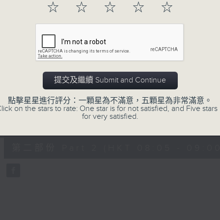
hour,
☆
☆
☆
☆
☆
49
minutes,
59
seconds
Volume
90%
0
seconds
00:00
of
55
第一部份 Part 1 (HKT 07:05 - 08:00
minutes,
提交及繼續 Submit and Continue
0
seconds
Volume
90%
點擊星星進行評分：一顆星為不滿意，五顆星為非常滿意。
lick on the stars to rate: One star is for not satisfied, and Five stars 
for very satisfied.
0
seconds
00:00
of
55
第二部份 Part 2 (HKT 08:05 - 09:00
minutes,
9
seconds
Volume
90%