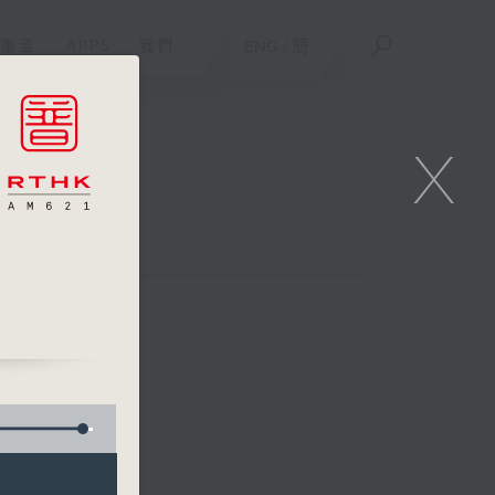
重溫
APPS
我們
ENG
/
簡
X