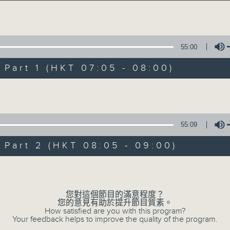
經典歌，共鳴曾經那Young的時光；
流行曲，感受當下這Young的時刻。
Volume
跟隨音樂的flow，溫故，知新。
55:00
香港電台普通話台《好Young音樂》！
節目版塊包括：晨曲悠揚、好Young主題、粵語播 （廣東
art 1 (HKT 07:05 - 08:00)
Volume
星期一至五早七點，
《好Young音樂》
葉宇波為你呈現音樂好模Young！
55:09
art 2 (HKT 08:05 - 09:00)
06/08/2026
Volume
好Young音樂
您對這個節目的滿意程度？
0
您的意見有助於提升節目質素。
seconds
00:00
How satisfied are you with this program?
of
Your feedback helps to improve the quality of the program.
1
06/08/2026 - 足本 Full (HKT 07:05