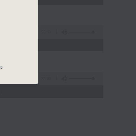
55:00
)
is
55:09
)