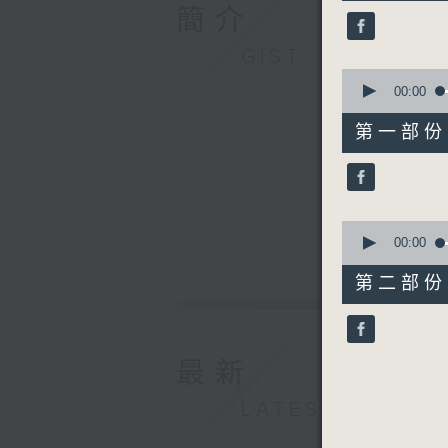
49
簡介
minutes,
59
seconds
GIST
90%
0
seconds
00:00
of
55
第一部份 P
minutes,
0
seconds
90%
0
seconds
00:00
of
55
第二部份 P
minutes,
9
seconds
90%
最新
LATEST