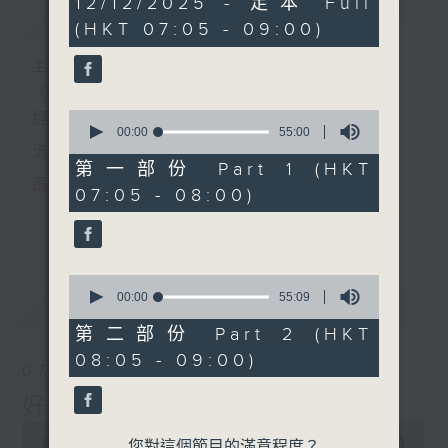
12/12/2025 - 足本 Full
簡介
GIST
hour,
(HKT 07:05 - 09:00)
49
minutes,
59
主持人：葉宇波
seconds
《好Young音樂》
0
經典歌，共鳴曾經那Young的時光；
seconds
00:00
55:00
of
流行曲，感受當下這Young的時刻。
55
第一部份 Part 1 (HKT
minutes,
跟隨音樂的flow，溫故，知新。
07:05 - 08:00)
0
seconds
香港電台普通話台《好Young音樂》！
更多...
節目版塊包括：晨曲悠揚、好Young主題、粵語播
0
（廣東歌經典）、溫故知新（新歌精選）。
seconds
00:00
55:09
最新
LATEST
of
55
第二部份 Part 2 (HKT
minutes,
星期一至五早七點，
08:05 - 09:00)
9
07/08/2026
seconds
《好Young音樂》
好Young音樂
葉宇波為你呈現音樂好模Young！
0
seconds
00:00
1:49:59
您對這個節目的滿意程度？