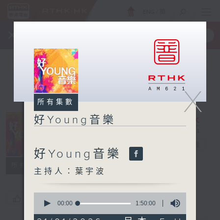
ENG
/
簡
×
全新 RTHK On The Go
取得
一手掌握 RTHK 電台、電視節目
X
所有集數
好Young音樂
好Young音樂
電台直播
好Young音樂
所有集數
主持人：葉宇波
0
您喜歡這個節目嗎?
seconds
00:00
1:50:00
of
1