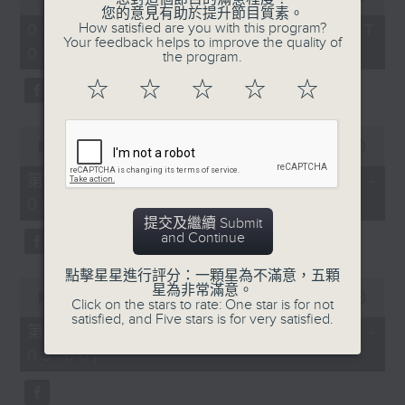
of
您的意見有助於提升節目質素。
1
How satisfied are you with this program?
07/08/2026 - 足本 Full (HKT
hour,
Your feedback helps to improve the quality of
07:05 - 09:00)
49
the program.
minutes,
59
☆
☆
☆
☆
☆
seconds
0
seconds
00:00
55:00
of
55
第一部份 Part 1 (HKT 07:05 -
minutes,
08:00)
0
seconds
提交及繼續 Submit
and Continue
點擊星星進行評分：一顆星為不滿意，五顆
0
星為非常滿意。
seconds
00:00
55:09
Click on the stars to rate: One star is for not
of
satisfied, and Five stars is for very satisfied.
55
第二部份 Part 2 (HKT 08:05 -
minutes,
09:00)
9
seconds