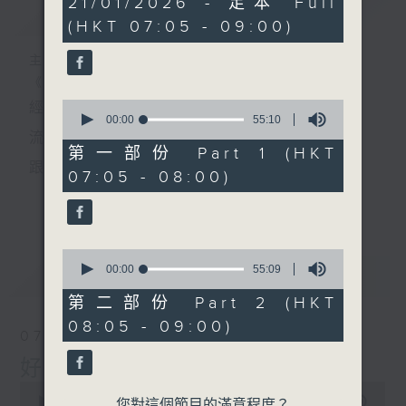
21/01/2026 - 足本 Full
簡介
GIST
hour,
(HKT 07:05 - 09:00)
50
minutes,
0
主持人：葉宇波
seconds
《好Young音樂》
0
經典歌，共鳴曾經那Young的時光；
seconds
00:00
55:10
of
流行曲，感受當下這Young的時刻。
55
第一部份 Part 1 (HKT
minutes,
跟隨音樂的flow，溫故，知新。
07:05 - 08:00)
10
seconds
香港電台普通話台《好Young音樂》！
更多...
節目版塊包括：晨曲悠揚、好Young主題、粵語播
0
（廣東歌經典）、溫故知新（新歌精選）。
seconds
00:00
55:09
最新
LATEST
of
55
第二部份 Part 2 (HKT
minutes,
星期一至五早七點，
08:05 - 09:00)
9
07/08/2026
seconds
《好Young音樂》
好Young音樂
葉宇波為你呈現音樂好模Young！
0
seconds
00:00
1:49:59
您對這個節目的滿意程度？