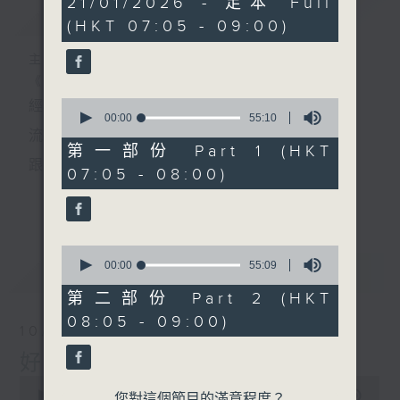
21/01/2026 - 足本 Full
簡介
GIST
hour,
(HKT 07:05 - 09:00)
50
minutes,
0
主持人：葉宇波
seconds
《好Young音樂》
0
經典歌，共鳴曾經那Young的時光；
seconds
00:00
55:10
of
流行曲，感受當下這Young的時刻。
55
第一部份 Part 1 (HKT
minutes,
跟隨音樂的flow，溫故，知新。
07:05 - 08:00)
10
seconds
香港電台普通話台《好Young音樂》！
更多...
節目版塊包括：晨曲悠揚、好Young主題、粵語播
0
（廣東歌經典）、溫故知新（新歌精選）。
seconds
00:00
55:09
最新
LATEST
of
55
第二部份 Part 2 (HKT
minutes,
星期一至五早七點，
08:05 - 09:00)
9
10/08/2026
seconds
《好Young音樂》
好Young音樂
葉宇波為你呈現音樂好模Young！
0
seconds
00:00
1:50:00
您對這個節目的滿意程度？