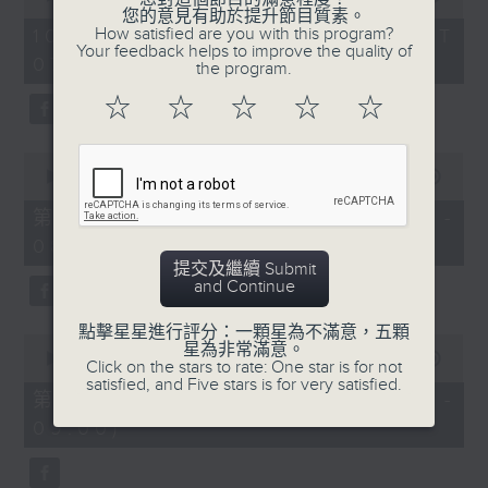
of
您的意見有助於提升節目質素。
1
How satisfied are you with this program?
10/08/2026 - 足本 Full (HKT
hour,
Your feedback helps to improve the quality of
07:05 - 09:00)
50
the program.
minutes,
0
☆
☆
☆
☆
☆
seconds
0
seconds
00:00
55:10
of
55
第一部份 Part 1 (HKT 07:05 -
minutes,
08:00)
10
seconds
提交及繼續 Submit
and Continue
點擊星星進行評分：一顆星為不滿意，五顆
0
星為非常滿意。
seconds
00:00
55:10
Click on the stars to rate: One star is for not
of
satisfied, and Five stars is for very satisfied.
55
第二部份 Part 2 (HKT 08:05 -
minutes,
09:00)
10
seconds