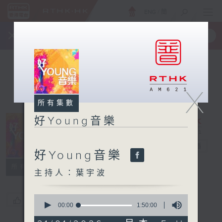
ENG
/
簡
×
全新 RTHK On The Go
取得
一手掌握 RTHK 電台、電視節目
X
所有集數
好Young音樂
好Young音樂
電台直播
好Young音樂
所有集數
主持人：葉宇波
0
您喜歡這個節目嗎?
seconds
00:00
1:50:00
of
1