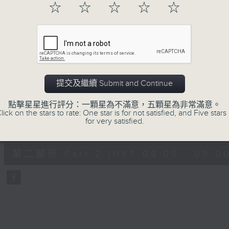
hour,
☆
☆
☆
☆
☆
49
minutes,
59
seconds
Volume
90%
0
seconds
00:00
of
55
第一部份 Part 1 (HKT 07:05 - 08:00
minutes,
提交及繼續 Submit and Continue
0
seconds
Volume
90%
點擊星星進行評分：一顆星為不滿意，五顆星為非常滿意。
lick on the stars to rate: One star is for not satisfied, and Five stars 
for very satisfied.
0
seconds
00:00
of
55
第二部份 Part 2 (HKT 08:05 - 09:00
minutes,
9
seconds
Volume
90%