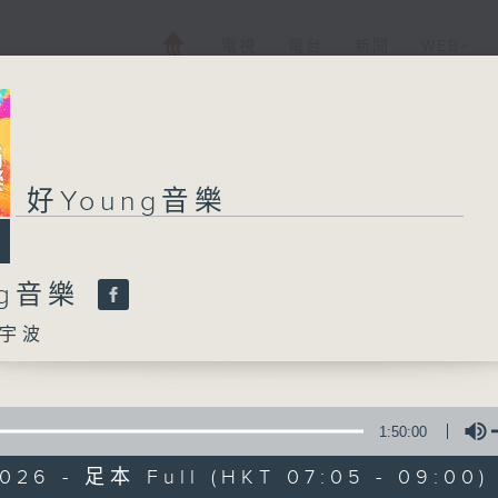
電視
電台
新聞
WEB+
好Young音樂
好Young音樂
ng音樂
所有集數
宇波
您喜歡這個節目嗎?
1:50:00
主持人：葉宇波
2026 - 足本 Full (HKT 07:05 - 09:00)
《好Young音樂》