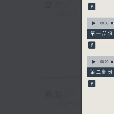
50
簡介
minutes,
0
seconds
GIST
90%
0
seconds
00:00
of
55
第一部份 P
minutes,
0
seconds
90%
0
seconds
00:00
of
55
第二部份 P
minutes,
9
seconds
90%
最新
LATEST