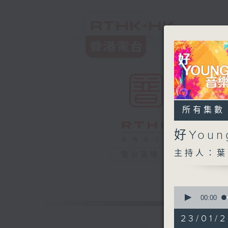
所有集數
好You
主持人：葉
電台直播
0
seconds
00:00
of
1
23/01/
hour,