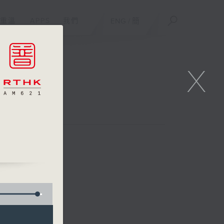
重溫
APPS
我們
ENG
/
簡
X