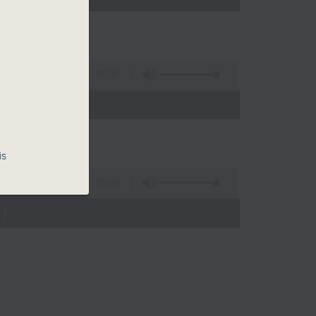
55:00
)
is
55:09
)