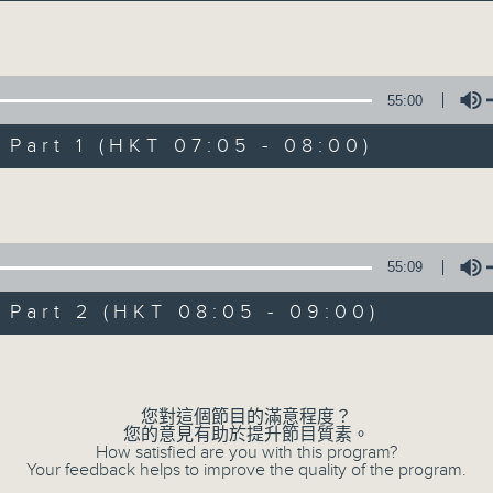
經典歌，共鳴曾經那Young的時光；
流行曲，感受當下這Young的時刻。
Volume
跟隨音樂的flow，溫故，知新。
55:00
香港電台普通話台《好Young音樂》！
節目版塊包括：晨曲悠揚、好Young主題、粵語播 （廣東
art 1 (HKT 07:05 - 08:00)
Volume
星期一至五早七點，
《好Young音樂》
葉宇波為你呈現音樂好模Young！
55:09
art 2 (HKT 08:05 - 09:00)
07/08/2026
Volume
好Young音樂
您對這個節目的滿意程度？
0
您的意見有助於提升節目質素。
seconds
00:00
How satisfied are you with this program?
of
Your feedback helps to improve the quality of the program.
1
07/08/2026 - 足本 Full (HKT 07:05