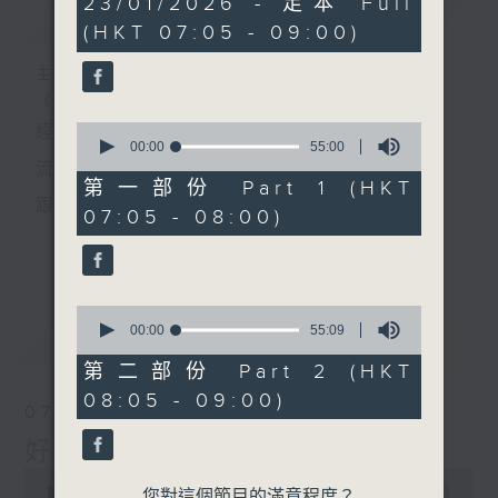
23/01/2026 - 足本 Full
簡介
GIST
hour,
(HKT 07:05 - 09:00)
50
minutes,
0
主持人：葉宇波
seconds
《好Young音樂》
0
經典歌，共鳴曾經那Young的時光；
seconds
00:00
55:00
of
流行曲，感受當下這Young的時刻。
55
第一部份 Part 1 (HKT
minutes,
跟隨音樂的flow，溫故，知新。
07:05 - 08:00)
0
seconds
香港電台普通話台《好Young音樂》！
更多...
節目版塊包括：晨曲悠揚、好Young主題、粵語播
0
（廣東歌經典）、溫故知新（新歌精選）。
seconds
00:00
55:09
最新
LATEST
of
55
第二部份 Part 2 (HKT
minutes,
星期一至五早七點，
08:05 - 09:00)
9
07/08/2026
seconds
《好Young音樂》
好Young音樂
葉宇波為你呈現音樂好模Young！
0
seconds
00:00
1:49:59
您對這個節目的滿意程度？