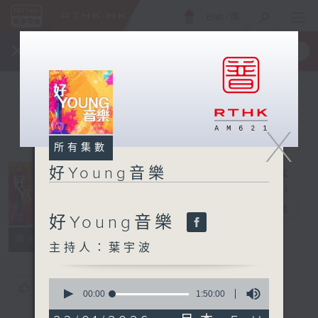
ENG
/
簡
×
全新 RTHK On The Go
取得
一手掌握 RTHK 電台、電視節目
X
所有集數
好Young音樂
好Young音樂
電台直播
好Young音樂
所有集數
主持人：葉宇波
0
您喜歡這個節目嗎?
seconds
00:00
1:50:00
of
1