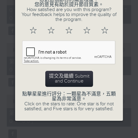
of
您的意見有助於提升節目質素。
1
How satisfied are you with this program?
07/08/2026 - 足本 Full (HKT
hour,
Your feedback helps to improve the quality of
07:05 - 09:00)
49
the program.
minutes,
59
☆
☆
☆
☆
☆
seconds
0
seconds
00:00
55:00
of
55
第一部份 Part 1 (HKT 07:05 -
minutes,
08:00)
0
seconds
提交及繼續 Submit
and Continue
點擊星星進行評分：一顆星為不滿意，五顆
0
星為非常滿意。
seconds
00:00
55:09
Click on the stars to rate: One star is for not
of
satisfied, and Five stars is for very satisfied.
55
第二部份 Part 2 (HKT 08:05 -
minutes,
09:00)
9
seconds