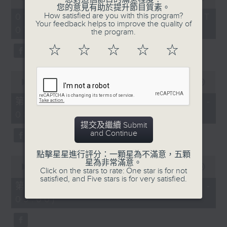
of
您的意見有助於提升節目質素。
1
How satisfied are you with this program?
07/08/2026 - 足本 Full (HKT
hour,
Your feedback helps to improve the quality of
07:05 - 09:00)
49
the program.
minutes,
59
☆
☆
☆
☆
☆
seconds
0
seconds
00:00
55:00
of
55
第一部份 Part 1 (HKT 07:05 -
minutes,
08:00)
0
seconds
提交及繼續 Submit
and Continue
點擊星星進行評分：一顆星為不滿意，五顆
0
星為非常滿意。
seconds
00:00
55:09
Click on the stars to rate: One star is for not
of
satisfied, and Five stars is for very satisfied.
55
第二部份 Part 2 (HKT 08:05 -
minutes,
09:00)
9
seconds