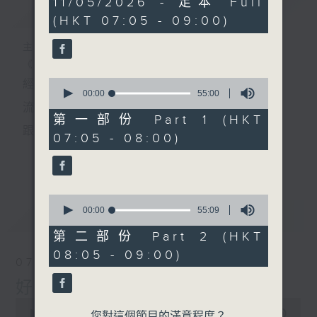
11/05/2026 - 足本 Full
簡介
GIST
hour,
(HKT 07:05 - 09:00)
49
minutes,
59
主持人：葉宇波
seconds
《好Young音樂》
0
經典歌，共鳴曾經那Young的時光；
seconds
00:00
55:00
of
流行曲，感受當下這Young的時刻。
55
第一部份 Part 1 (HKT
minutes,
跟隨音樂的flow，溫故，知新。
07:05 - 08:00)
0
seconds
香港電台普通話台《好Young音樂》！
更多...
節目版塊包括：晨曲悠揚、好Young主題、粵語播
0
（廣東歌經典）、溫故知新（新歌精選）。
seconds
00:00
55:09
最新
LATEST
of
55
第二部份 Part 2 (HKT
minutes,
星期一至五早七點，
08:05 - 09:00)
9
07/08/2026
seconds
《好Young音樂》
好Young音樂
葉宇波為你呈現音樂好模Young！
0
seconds
00:00
1:49:59
您對這個節目的滿意程度？