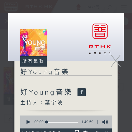
ENG
/
簡
×
全新 RTHK On The Go
取得
一手掌握 RTHK 電台、電視節目
X
所有集數
好Young音樂
好Young音樂
電台直播
好Young音樂
所有集數
主持人：葉宇波
0
您喜歡這個節目嗎?
seconds
00:00
1:49:59
of
1