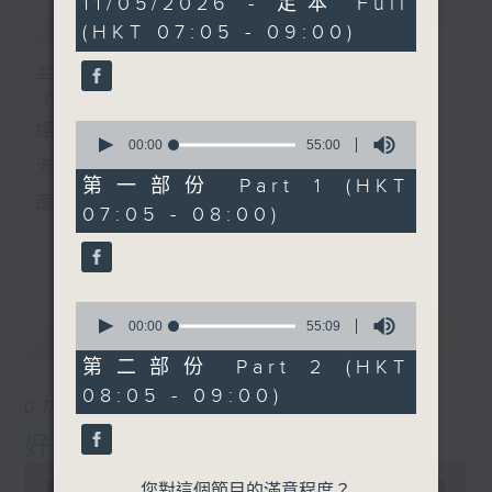
11/05/2026 - 足本 Full
簡介
GIST
hour,
(HKT 07:05 - 09:00)
49
minutes,
59
主持人：葉宇波
seconds
《好Young音樂》
0
經典歌，共鳴曾經那Young的時光；
seconds
00:00
55:00
of
流行曲，感受當下這Young的時刻。
55
第一部份 Part 1 (HKT
minutes,
跟隨音樂的flow，溫故，知新。
07:05 - 08:00)
0
seconds
香港電台普通話台《好Young音樂》！
更多...
節目版塊包括：晨曲悠揚、好Young主題、粵語播
0
（廣東歌經典）、溫故知新（新歌精選）。
seconds
00:00
55:09
最新
LATEST
of
55
第二部份 Part 2 (HKT
minutes,
星期一至五早七點，
08:05 - 09:00)
9
07/08/2026
seconds
《好Young音樂》
好Young音樂
葉宇波為你呈現音樂好模Young！
0
seconds
00:00
1:49:59
您對這個節目的滿意程度？