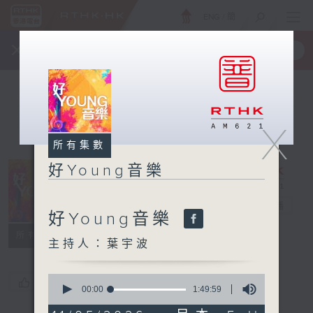
ENG
/
簡
×
全新 RTHK On The Go
取得
一手掌握 RTHK 電台、電視節目
X
所有集數
好Young音樂
好Young音樂
電台直播
好Young音樂
所有集數
主持人：葉宇波
0
您喜歡這個節目嗎?
seconds
00:00
1:49:59
of
1