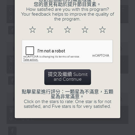
of
您的意見有助於提升節目質素。
1
How satisfied are you with this program?
07/08/2026 - 足本 Full (HKT
hour,
Your feedback helps to improve the quality of
07:05 - 09:00)
49
the program.
minutes,
59
☆
☆
☆
☆
☆
seconds
0
seconds
00:00
55:00
of
55
第一部份 Part 1 (HKT 07:05 -
minutes,
08:00)
0
seconds
提交及繼續 Submit
and Continue
點擊星星進行評分：一顆星為不滿意，五顆
0
星為非常滿意。
seconds
00:00
55:09
Click on the stars to rate: One star is for not
of
satisfied, and Five stars is for very satisfied.
55
第二部份 Part 2 (HKT 08:05 -
minutes,
09:00)
9
seconds