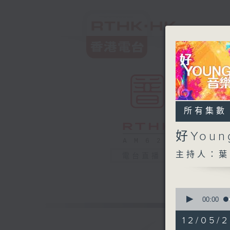
所有集數
好You
主持人：葉
電台直播
0
seconds
00:00
of
1
12/05/
hour,