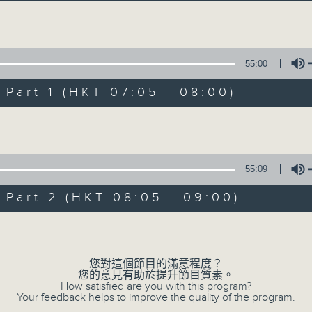
經典歌，共鳴曾經那Young的時光；
流行曲，感受當下這Young的時刻。
Volume
跟隨音樂的flow，溫故，知新。
55:00
香港電台普通話台《好Young音樂》！
節目版塊包括：晨曲悠揚、好Young主題、粵語播 （廣東
art 1 (HKT 07:05 - 08:00)
Volume
星期一至五早七點，
《好Young音樂》
葉宇波為你呈現音樂好模Young！
55:09
art 2 (HKT 08:05 - 09:00)
07/08/2026
Volume
好Young音樂
您對這個節目的滿意程度？
0
您的意見有助於提升節目質素。
seconds
00:00
How satisfied are you with this program?
of
Your feedback helps to improve the quality of the program.
1
07/08/2026 - 足本 Full (HKT 07:05