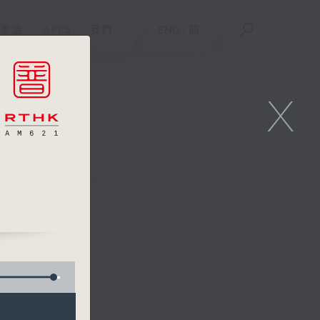
重溫
APPS
我們
ENG
/
簡
X