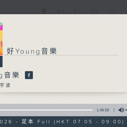
電視
電台
新聞
WEB+
好Young音樂
好Young音樂
ng音樂
所有集數
宇波
您喜歡這個節目嗎?
1:49:59
主持人：葉宇波
2026 - 足本 Full (HKT 07:05 - 09:00)
《好Young音樂》