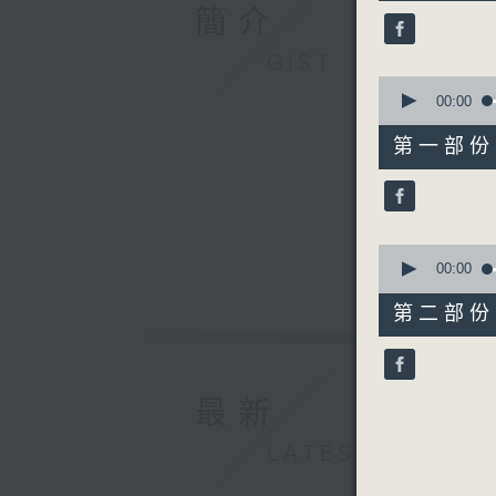
49
簡介
minutes,
59
seconds
GIST
90%
0
seconds
00:00
of
55
第一部份 P
minutes,
0
seconds
90%
0
seconds
00:00
of
55
第二部份 P
minutes,
9
seconds
90%
最新
LATEST