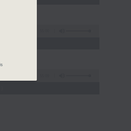
55:00
)
is
55:09
)