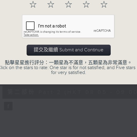
hour,
☆
☆
☆
☆
☆
49
minutes,
59
seconds
Volume
90%
0
seconds
00:00
of
55
第一部份 Part 1 (HKT 07:05 - 08:00
minutes,
提交及繼續 Submit and Continue
0
seconds
Volume
90%
點擊星星進行評分：一顆星為不滿意，五顆星為非常滿意。
lick on the stars to rate: One star is for not satisfied, and Five stars 
for very satisfied.
0
seconds
00:00
of
55
第二部份 Part 2 (HKT 08:05 - 09:00
minutes,
9
seconds
Volume
90%