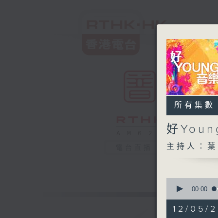
所有集數
好You
主持人：葉
電台直播
0
seconds
00:00
of
1
12/05/
hour,