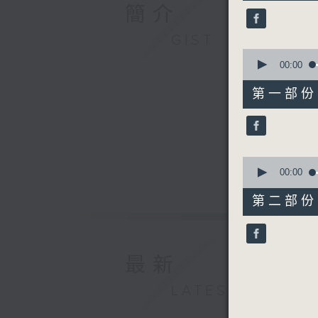
49
簡介
minutes,
59
seconds
GIST
90%
0
seconds
00:00
of
55
第一部份 P
minutes,
0
seconds
90%
0
seconds
00:00
of
55
第二部份 P
minutes,
9
seconds
90%
最新
LATEST