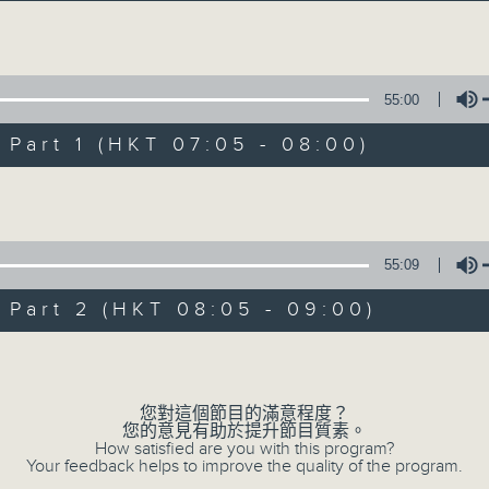
經典歌，共鳴曾經那Young的時光；
流行曲，感受當下這Young的時刻。
Volume
跟隨音樂的flow，溫故，知新。
55:00
香港電台普通話台《好Young音樂》！
節目版塊包括：晨曲悠揚、好Young主題、粵語播 （廣東
art 1 (HKT 07:05 - 08:00)
Volume
星期一至五早七點，
《好Young音樂》
葉宇波為你呈現音樂好模Young！
55:09
art 2 (HKT 08:05 - 09:00)
07/08/2026
Volume
好Young音樂
您對這個節目的滿意程度？
0
您的意見有助於提升節目質素。
seconds
00:00
How satisfied are you with this program?
of
Your feedback helps to improve the quality of the program.
1
07/08/2026 - 足本 Full (HKT 07:05