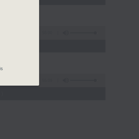
55:00
)
is
55:09
)