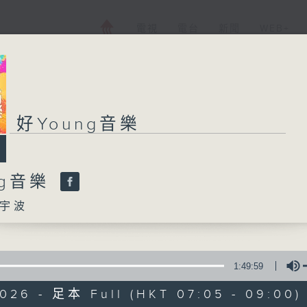
電視
電台
新聞
WEB+
好Young音樂
好Young音樂
ng音樂
所有集數
宇波
您喜歡這個節目嗎?
1:49:59
主持人：葉宇波
2026 - 足本 Full (HKT 07:05 - 09:00)
《好Young音樂》