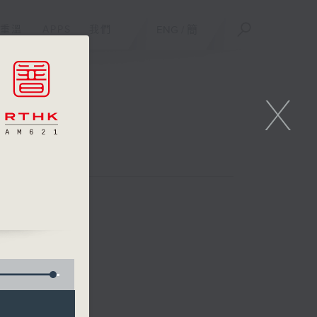
重溫
APPS
我們
ENG
/
簡
X