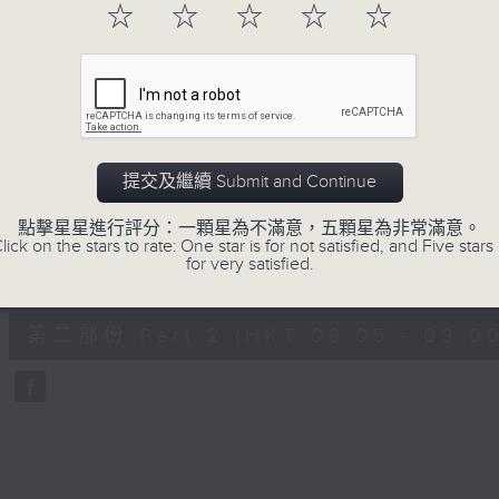
hour,
☆
☆
☆
☆
☆
49
minutes,
59
seconds
Volume
90%
0
seconds
00:00
of
55
第一部份 Part 1 (HKT 07:05 - 08:00
minutes,
提交及繼續 Submit and Continue
0
seconds
Volume
90%
點擊星星進行評分：一顆星為不滿意，五顆星為非常滿意。
lick on the stars to rate: One star is for not satisfied, and Five stars 
for very satisfied.
0
seconds
00:00
of
55
第二部份 Part 2 (HKT 08:05 - 09:00
minutes,
9
seconds
Volume
90%