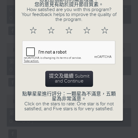
of
您的意見有助於提升節目質素。
1
How satisfied are you with this program?
07/08/2026 - 足本 Full (HKT
hour,
Your feedback helps to improve the quality of
07:05 - 09:00)
49
the program.
minutes,
59
☆
☆
☆
☆
☆
seconds
0
seconds
00:00
55:00
of
55
第一部份 Part 1 (HKT 07:05 -
minutes,
08:00)
0
seconds
提交及繼續 Submit
and Continue
點擊星星進行評分：一顆星為不滿意，五顆
0
星為非常滿意。
seconds
00:00
55:09
Click on the stars to rate: One star is for not
of
satisfied, and Five stars is for very satisfied.
55
第二部份 Part 2 (HKT 08:05 -
minutes,
09:00)
9
seconds