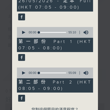
26/05/2026 - 足本 Full
簡介
GIST
hour,
(HKT 07:05 - 09:00)
50
minutes,
0
主持人：葉宇波
seconds
《好Young音樂》
0
經典歌，共鳴曾經那Young的時光；
seconds
00:00
55:10
of
流行曲，感受當下這Young的時刻。
55
第一部份 Part 1 (HKT
minutes,
跟隨音樂的flow，溫故，知新。
07:05 - 08:00)
10
seconds
香港電台普通話台《好Young音樂》！
更多...
節目版塊包括：晨曲悠揚、好Young主題、粵語播
0
（廣東歌經典）、溫故知新（新歌精選）。
seconds
00:00
55:09
最新
LATEST
of
55
第二部份 Part 2 (HKT
minutes,
星期一至五早七點，
08:05 - 09:00)
9
07/08/2026
seconds
《好Young音樂》
好Young音樂
葉宇波為你呈現音樂好模Young！
0
seconds
00:00
1:49:59
您對這個節目的滿意程度？