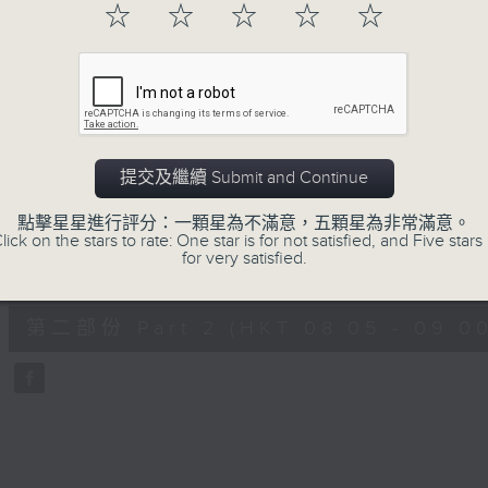
hour,
☆
☆
☆
☆
☆
49
minutes,
59
seconds
Volume
90%
0
seconds
00:00
of
55
第一部份 Part 1 (HKT 07:05 - 08:00
minutes,
提交及繼續 Submit and Continue
0
seconds
Volume
90%
點擊星星進行評分：一顆星為不滿意，五顆星為非常滿意。
lick on the stars to rate: One star is for not satisfied, and Five stars 
for very satisfied.
0
seconds
00:00
of
55
第二部份 Part 2 (HKT 08:05 - 09:00
minutes,
9
seconds
Volume
90%