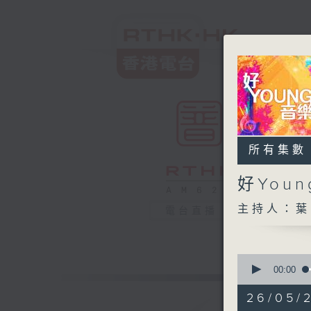
所有集數
好You
主持人：葉
電台直播
0
seconds
00:00
of
1
26/05/
hour,