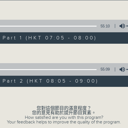
經典歌，共鳴曾經那Young的時光；
流行曲，感受當下這Young的時刻。
Volume
跟隨音樂的flow，溫故，知新。
55:10
香港電台普通話台《好Young音樂》！
節目版塊包括：晨曲悠揚、好Young主題、粵語播 （廣東
art 1 (HKT 07:05 - 08:00)
Volume
星期一至五早七點，
《好Young音樂》
葉宇波為你呈現音樂好模Young！
55:09
art 2 (HKT 08:05 - 09:00)
06/08/2026
Volume
好Young音樂
您對這個節目的滿意程度？
0
您的意見有助於提升節目質素。
seconds
00:00
How satisfied are you with this program?
of
Your feedback helps to improve the quality of the program.
1
06/08/2026 - 足本 Full (HKT 07:05