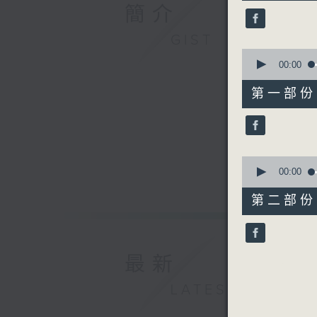
50
簡介
minutes,
0
seconds
GIST
90%
0
seconds
00:00
of
55
第一部份 P
minutes,
10
seconds
90%
0
seconds
00:00
of
55
第二部份 P
minutes,
9
seconds
90%
最新
LATEST