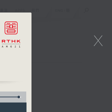
重溫
APPS
我們
ENG
/
簡
X