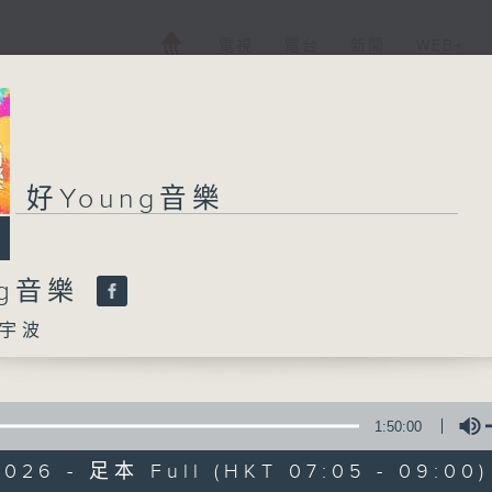
電視
電台
新聞
WEB+
好Young音樂
好Young音樂
ng音樂
所有集數
宇波
您喜歡這個節目嗎?
1:50:00
主持人：葉宇波
2026 - 足本 Full (HKT 07:05 - 09:00)
《好Young音樂》