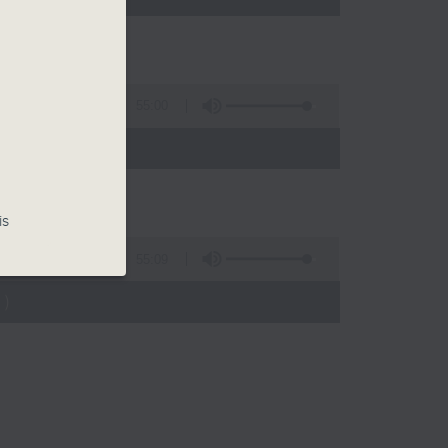
55:00
)
is
55:09
)