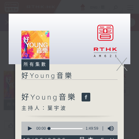
ENG
/
簡
×
全新 RTHK On The Go
取得
一手掌握 RTHK 電台、電視節目
X
所有集數
好Young音樂
好Young音樂
電台直播
好Young音樂
所有集數
主持人：葉宇波
0
您喜歡這個節目嗎?
seconds
00:00
1:49:59
of
1