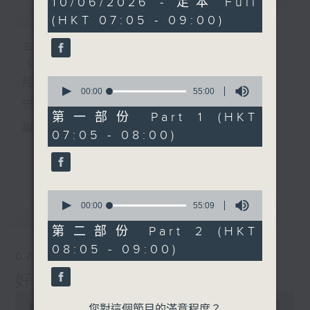
10/06/2026 - 足本 Full
簡介
GIST
hour,
(HKT 07:05 - 09:00)
49
minutes,
59
主持人：葉宇波
seconds
《好Young音樂》
0
經典歌，共鳴曾經那Young的時光；
seconds
00:00
55:00
of
流行曲，感受當下這Young的時刻。
55
第一部份 Part 1 (HKT
minutes,
跟隨音樂的flow，溫故，知新。
07:05 - 08:00)
0
seconds
香港電台普通話台《好Young音樂》！
更多...
節目版塊包括：晨曲悠揚、好Young主題、粵語播
0
（廣東歌經典）、溫故知新（新歌精選）。
seconds
00:00
55:09
最新
LATEST
of
55
第二部份 Part 2 (HKT
minutes,
星期一至五早七點，
08:05 - 09:00)
9
07/08/2026
seconds
《好Young音樂》
好Young音樂
葉宇波為你呈現音樂好模Young！
0
seconds
00:00
1:49:59
您對這個節目的滿意程度？