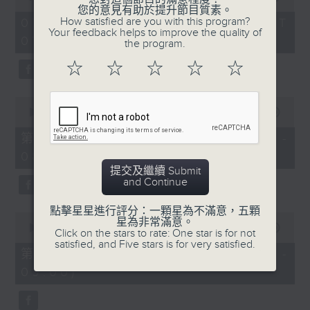
of
您的意見有助於提升節目質素。
1
How satisfied are you with this program?
07/08/2026 - 足本 Full (HKT
hour,
Your feedback helps to improve the quality of
07:05 - 09:00)
49
the program.
minutes,
59
☆
☆
☆
☆
☆
seconds
0
seconds
00:00
55:00
of
55
第一部份 Part 1 (HKT 07:05 -
minutes,
08:00)
0
seconds
提交及繼續 Submit
and Continue
點擊星星進行評分：一顆星為不滿意，五顆
0
星為非常滿意。
seconds
00:00
55:09
Click on the stars to rate: One star is for not
of
satisfied, and Five stars is for very satisfied.
55
第二部份 Part 2 (HKT 08:05 -
minutes,
09:00)
9
seconds