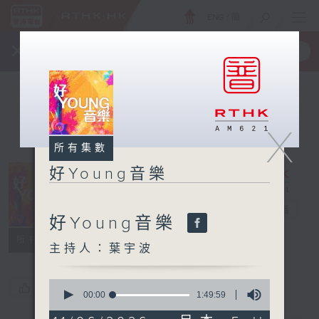
ENG
/
簡
×
全新 RTHK On The Go
取得
一手掌握 RTHK 電台、電視節目
X
所有集數
好Young音樂
好Young音樂
電台直播
好Young音樂
所有集數
主持人：葉宇波
0
您喜歡這個節目嗎?
seconds
00:00
1:49:59
of
1