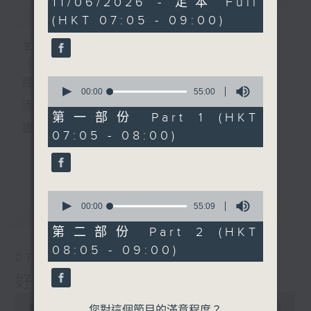
11/06/2026 - 足本 Full
簡介
GIST
hour,
(HKT 07:05 - 09:00)
49
minutes,
59
主持人：葉宇波
seconds
《好Young音樂》
0
經典歌，共鳴曾經那Young的時光；
seconds
00:00
55:00
of
流行曲，感受當下這Young的時刻。
55
第一部份 Part 1 (HKT
minutes,
跟隨音樂的flow，溫故，知新。
07:05 - 08:00)
0
seconds
香港電台普通話台《好Young音樂》！
更多...
節目版塊包括：晨曲悠揚、好Young主題、粵語播
0
（廣東歌經典）、溫故知新（新歌精選）。
seconds
00:00
55:09
最新
LATEST
of
55
第二部份 Part 2 (HKT
minutes,
星期一至五早七點，
08:05 - 09:00)
9
07/08/2026
seconds
《好Young音樂》
好Young音樂
葉宇波為你呈現音樂好模Young！
0
seconds
00:00
1:49:59
您對這個節目的滿意程度？