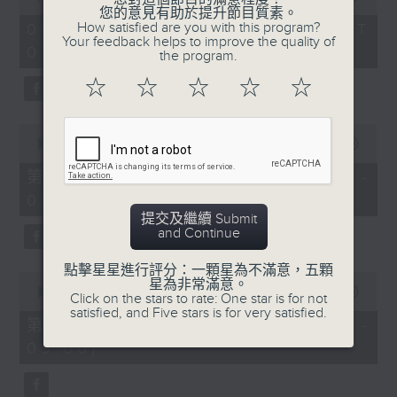
of
您的意見有助於提升節目質素。
1
How satisfied are you with this program?
07/08/2026 - 足本 Full (HKT
hour,
Your feedback helps to improve the quality of
07:05 - 09:00)
49
the program.
minutes,
59
☆
☆
☆
☆
☆
seconds
0
seconds
00:00
55:00
of
55
第一部份 Part 1 (HKT 07:05 -
minutes,
08:00)
0
seconds
提交及繼續 Submit
and Continue
點擊星星進行評分：一顆星為不滿意，五顆
0
星為非常滿意。
seconds
00:00
55:09
Click on the stars to rate: One star is for not
of
satisfied, and Five stars is for very satisfied.
55
第二部份 Part 2 (HKT 08:05 -
minutes,
09:00)
9
seconds