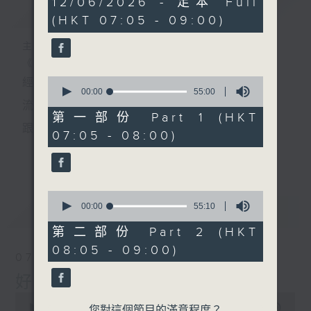
12/06/2026 - 足本 Full
簡介
GIST
hour,
(HKT 07:05 - 09:00)
50
minutes,
0
主持人：葉宇波
seconds
《好Young音樂》
0
經典歌，共鳴曾經那Young的時光；
seconds
00:00
55:00
of
流行曲，感受當下這Young的時刻。
55
第一部份 Part 1 (HKT
minutes,
跟隨音樂的flow，溫故，知新。
07:05 - 08:00)
0
seconds
香港電台普通話台《好Young音樂》！
更多...
節目版塊包括：晨曲悠揚、好Young主題、粵語播
0
（廣東歌經典）、溫故知新（新歌精選）。
seconds
00:00
55:10
最新
LATEST
of
55
第二部份 Part 2 (HKT
minutes,
星期一至五早七點，
08:05 - 09:00)
10
07/08/2026
seconds
《好Young音樂》
好Young音樂
葉宇波為你呈現音樂好模Young！
0
seconds
00:00
1:49:59
您對這個節目的滿意程度？