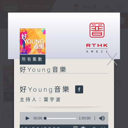
ENG
/
簡
×
全新 RTHK On The Go
取得
一手掌握 RTHK 電台、電視節目
X
所有集數
好Young音樂
好Young音樂
電台直播
好Young音樂
所有集數
主持人：葉宇波
0
您喜歡這個節目嗎?
seconds
00:00
1:50:00
of
1