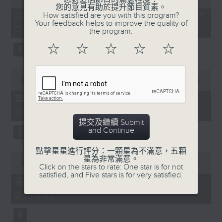
of
您的意見有助於提升節目質素。
1
How satisfied are you with this program?
07/08/2026 - 足本 Full (HKT
hour,
Your feedback helps to improve the quality of
07:05 - 09:00)
49
the program.
minutes,
59
☆
☆
☆
☆
☆
seconds
0
seconds
00:00
55:00
of
55
第一部份 Part 1 (HKT 07:05 -
minutes,
08:00)
0
seconds
提交及繼續 Submit
and Continue
點擊星星進行評分：一顆星為不滿意，五顆
0
星為非常滿意。
seconds
00:00
55:09
Click on the stars to rate: One star is for not
of
satisfied, and Five stars is for very satisfied.
55
第二部份 Part 2 (HKT 08:05 -
minutes,
09:00)
9
seconds