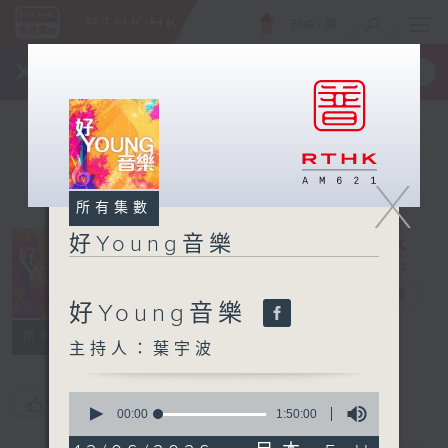
ENG
/
簡
×
全新 RTHK On The Go
取得
一手掌握 RTHK 電台、電視節目
X
所有集數
好Young音樂
好Young音樂
電台直播
好Young音樂
所有集數
主持人：葉宇波
0
您喜歡這個節目嗎?
seconds
00:00
1:50:00
of
1