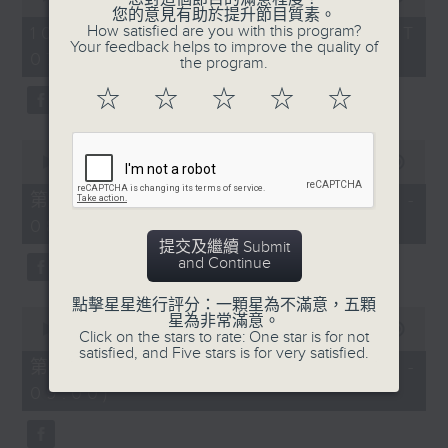
of
您的意見有助於提升節目質素。
1
How satisfied are you with this program?
10/08/2026 - 足本 Full (HKT
hour,
Your feedback helps to improve the quality of
07:05 - 09:00)
50
the program.
minutes,
0
☆
☆
☆
☆
☆
seconds
0
seconds
00:00
55:10
of
55
第一部份 Part 1 (HKT 07:05 -
minutes,
08:00)
10
seconds
提交及繼續 Submit
and Continue
點擊星星進行評分：一顆星為不滿意，五顆
0
星為非常滿意。
seconds
00:00
55:10
Click on the stars to rate: One star is for not
of
satisfied, and Five stars is for very satisfied.
55
第二部份 Part 2 (HKT 08:05 -
minutes,
09:00)
10
seconds