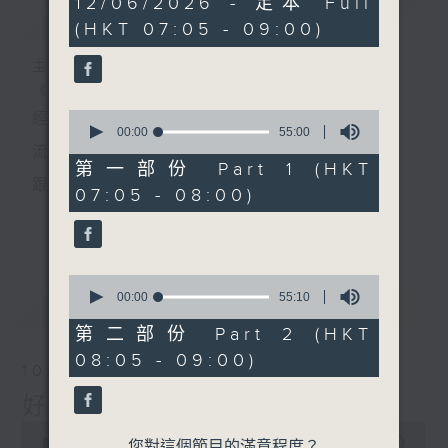
12/06/2026 - 足本 Full
簡介
GIST
hour,
(HKT 07:05 - 09:00)
50
minutes,
0
主持人：葉宇波
seconds
《好Young音樂》
0
經典歌，共鳴曾經那Young的時光；
seconds
00:00
55:00
of
流行曲，感受當下這Young的時刻。
55
第一部份 Part 1 (HKT
minutes,
跟隨音樂的flow，溫故，知新。
07:05 - 08:00)
0
seconds
香港電台普通話台《好Young音樂》！
更多...
節目版塊包括：晨曲悠揚、好Young主題、粵語播
0
（廣東歌經典）、溫故知新（新歌精選）。
seconds
00:00
55:10
最新
LATEST
of
55
第二部份 Part 2 (HKT
minutes,
星期一至五早七點，
08:05 - 09:00)
10
10/08/2026
seconds
《好Young音樂》
好Young音樂
葉宇波為你呈現音樂好模Young！
0
seconds
00:00
1:50:00
您對這個節目的滿意程度？