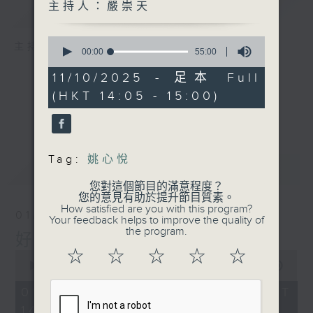
主持人：嚴崇天
簡介
GIST
0
主持人：嚴崇天
seconds
00:00
55:00
of
55
11/10/2025 - 足本 Full
minutes,
(HKT 14:05 - 15:00)
0
seconds
Tag:
姚心悅
最新
LATEST
您對這個節目的滿意程度？
您的意見有助於提升節目質素。
How satisfied are you with this program?
01/08/2026
Your feedback helps to improve the quality of
the program.
好young音樂（周六版）
☆
☆
☆
☆
☆
0
seconds
00:00
1:50:00
of
1
01/08/2026 - 足本 Full (HKT
hour,
14:05 - 16:00)
50