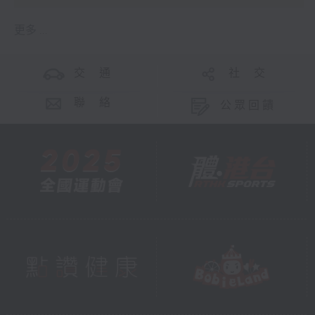
更多 ...
交 通
社 交
聯 絡
公眾回饋