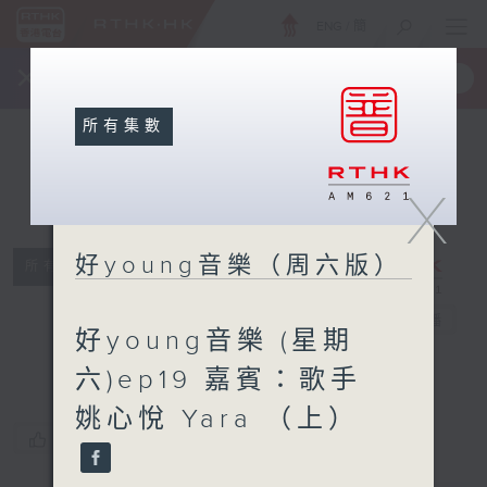
ENG
/
簡
×
全新 RTHK On The Go
取得
一手掌握 RTHK 電台、電視節目
所有集數
X
好young音樂（周六版）
所有集數
好young音樂
（周六版）
電台直播
好young音樂 (星期
六)ep19 嘉賓：歌手
姚心悅 Yara （上）
您喜歡這個節目嗎?