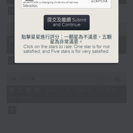
minutes,
0
seconds
提交及繼續 Submit
and Continue
0
seconds
00:00
55:10
of
點擊星星進行評分：一顆星為不滿意，五顆
55
第一部份 Part 1 (HKT 14:05 -
星為非常滿意。
minutes,
Click on the stars to rate: One star is for not
15:00)
10
satisfied, and Five stars is for very satisfied.
seconds
0
seconds
00:00
55:10
of
55
第二部份 Part 2 (HKT 15:05 -
minutes,
16:00)
10
seconds