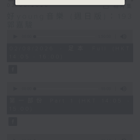
02/08/2026
相片集
好young音樂 (週日版)：193
郭嘉駿
0
seconds
00:00
1:50:00
of
1
02/08/2026 - 足本 Full (HKT
hour,
14:05 - 16:00)
50
minutes,
0
seconds
0
seconds
00:00
55:00
of
55
第一部份 Part 1 (HKT 14:05 -
minutes,
15:00)
0
seconds
0