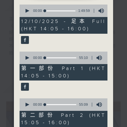
簡介
GIST
0
seconds
00:00
1:49:59
of
主持人：MinkMink、丁丁
1
12/10/2025 - 足本 Full
hour,
《好young音樂》 週日版
(HKT 14:05 - 16:00)
49
好Young就是經典，經典就是好Young，美
minutes,
59
好的週日時光，經典好歌時刻重溫，
seconds
不一樣的好Young時代，一樣的經典心跳節
拍。
0
seconds
00:00
55:10
of
更多...
「好Young音樂人」走進直播室，與你分享
55
第一部份 Part 1 (HKT
minutes,
經典金曲的絕妙之處，訴說當年情。
14:05 - 15:00)
10
seconds
最新
LATEST
星期日下午2點，MinkMink跨越時空界限，
帶你感受經典音樂的青春魅力！
0
seconds
00:00
55:09
of
55
第二部份 Part 2 (HKT
minutes,
15:05 - 16:00)
9