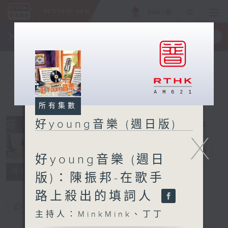
ENG
/
簡
×
全新 RTHK On The Go
取得
一手掌握 RTHK 電台、電視節目
所有集數
好young音樂 (週日版)
X
好young音樂
(週日版)
電台直播
好young音樂 (週日
所有集數
版)：陳振邦-在歌手
路上殺出的填詞人
您喜歡這個節目嗎?
主持人：MinkMink、丁丁