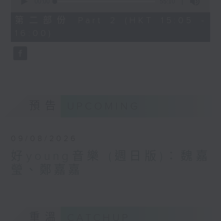
seconds
00:00
55:10
of
55
第二部份 Part 2 (HKT 15:05 -
minutes,
16:00)
10
seconds
預告
UPCOMING
09/08/2026
好young音樂 (週日版)：魏嘉
瑩、鄭嘉嘉
重溫
CATCHUP