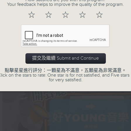
Your feedback helps to improve the quality of the program.
☆
☆
☆
☆
☆
提交及繼續 Submit and Continue
點擊星星進行評分：一顆星為不滿意，五顆星為非常滿意。
lick on the stars to rate: One star is for not satisfied, and Five stars 
for very satisfied.