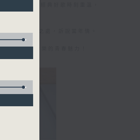
美好的週日時光，經典好歌時刻重溫，
。
經典金曲的絕妙之處，訴說當年情。
，帶你感受經典音樂的青春魅力！