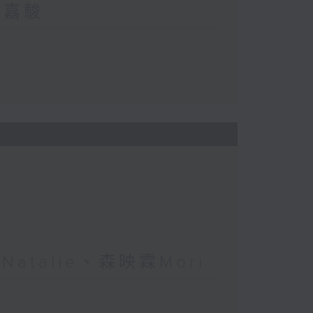
郭嘉駿
atalie、森映霖Mori