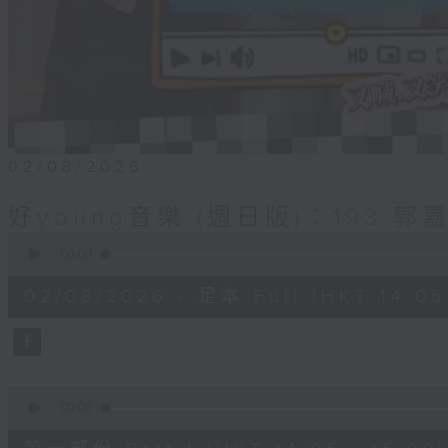
02/08/2026
好young音樂 (週日版)：193 郭
0
seconds
00:00
of
1
02/08/2026 - 足本 Full (HKT 14:05 
hour,
50
minutes,
0
seconds
Volume
90%
0
seconds
00:00
of
55