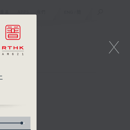
重溫
APPS
我們
ENG
/
簡
X
日版)
上