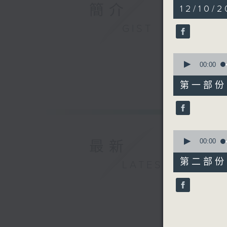
1
簡介
12/10/2
hour,
49
GIST
minutes,
59
seconds
90%
0
seconds
00:00
of
55
第一部份 P
minutes,
10
seconds
90%
0
seconds
00:00
最新
of
55
第二部份 P
LATEST
minutes,
9
seconds
90%