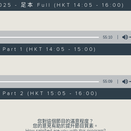
025 - 足本 Full (HKT 14:05 - 16:00)
好Young就是經典，經典就是好Young，
不一樣的好Young時代，一樣的經典心跳節拍
Volume
「好Young音樂人」走進直播室，與你分享
55:10
星期日下午2點，MinkMink跨越時空界限
art 1 (HKT 14:05 - 15:00)
Volume
55:09
art 2 (HKT 15:05 - 16:00)
Volume
您對這個節目的滿意程度？
您的意見有助於提升節目質素。
How satisfied are you with this program?