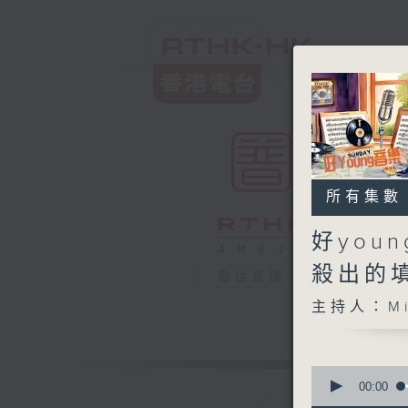
所有集數
好you
殺出的
電台直播
主持人：Mi
0
seconds
00:00
of