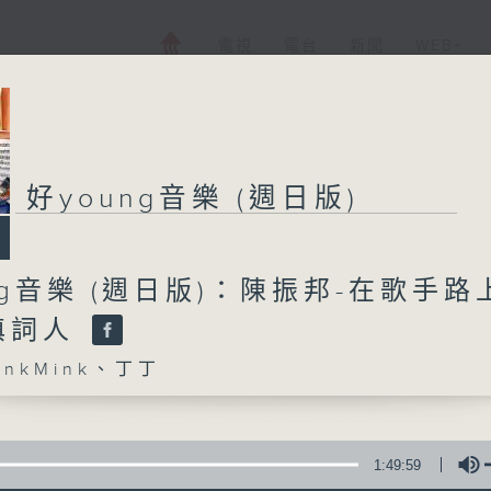
電視
電台
新聞
WEB+
好young音樂 (週日版)
好young音樂 (週
ng音樂 (週日版)：陳振邦-在歌手路
所有集數
填詞人
您喜歡這個節目嗎?
nkMink、丁丁
主持人：MinkMink、丁丁
1:49:59
《好young音樂》 週日版