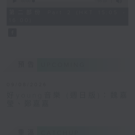
seconds
00:00
55:10
of
55
第二部份 Part 2 (HKT 15:05 -
minutes,
16:00)
10
seconds
預告
UPCOMING
09/08/2026
好young音樂 (週日版)：魏嘉
瑩、鄭嘉嘉
重溫
CATCHUP