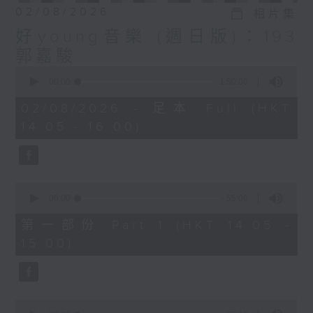
02/08/2026
相片集
好young音樂 (週日版)：193
郭嘉駿
0
seconds
00:00
1:50:00
of
1
02/08/2026 - 足本 Full (HKT
hour,
14:05 - 16:00)
50
minutes,
0
seconds
0
seconds
00:00
55:00
of
55
第一部份 Part 1 (HKT 14:05 -
minutes,
15:00)
0
seconds
0