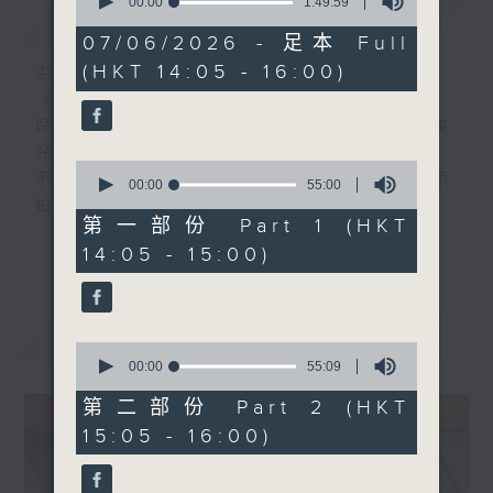
seconds
00:00
1:49:59
簡介
GIST
of
1
07/06/2026 - 足本 Full
hour,
(HKT 14:05 - 16:00)
49
主持人：MinkMink
minutes,
《好young音樂》 週日版
59
seconds
好Young就是經典，經典就是好Young，美
好的週日時光，經典好歌時刻重溫，
0
不一樣的好Young時代，一樣的經典心跳節
seconds
00:00
55:00
of
拍。
55
第一部份 Part 1 (HKT
minutes,
更多...
14:05 - 15:00)
0
「好Young音樂人」走進直播室，與你分享
seconds
經典金曲的絕妙之處，訴說當年情。
最新
LATEST
星期日下午2點，MinkMink跨越時空界限，
0
帶你感受經典音樂的青春魅力！
seconds
00:00
55:09
of
55
第二部份 Part 2 (HKT
minutes,
15:05 - 16:00)
9
seconds