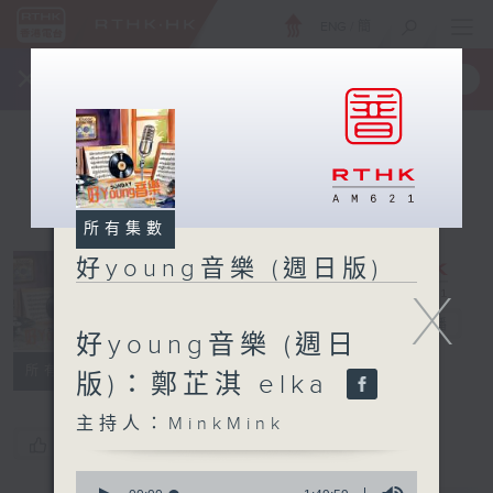
ENG
/
簡
×
全新 RTHK On The Go
取得
一手掌握 RTHK 電台、電視節目
所有集數
好young音樂 (週日版)
X
好young音樂
(週日版)
電台直播
好young音樂 (週日
所有集數
版)：鄭芷淇 elka
主持人：MinkMink
您喜歡這個節目嗎?
0