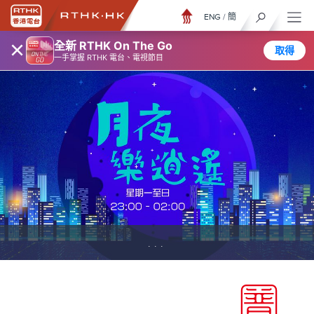
ENG
/
簡
×
全新 RTHK On The Go
取得
一手掌握 RTHK 電台、電視節目
...