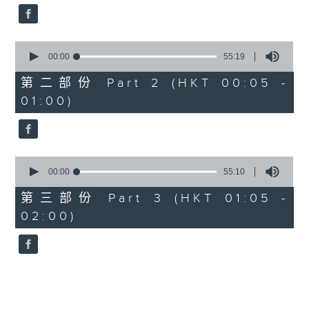
0
seconds
00:00
55:19
of
55
第二部份 Part 2 (HKT 00:05 -
minutes,
01:00)
19
seconds
0
seconds
00:00
55:10
of
55
第三部份 Part 3 (HKT 01:05 -
minutes,
02:00)
10
seconds