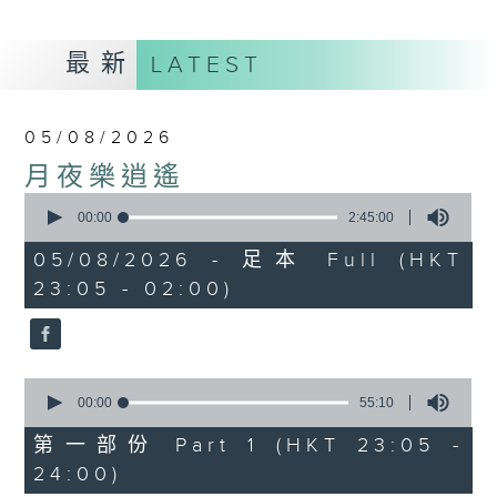
最新
LATEST
05/08/2026
月夜樂逍遙
0
seconds
00:00
2:45:00
of
2
05/08/2026 - 足本 Full (HKT
hours,
23:05 - 02:00)
45
minutes,
0
seconds
0
seconds
00:00
55:10
of
55
第一部份 Part 1 (HKT 23:05 -
minutes,
24:00)
10
seconds