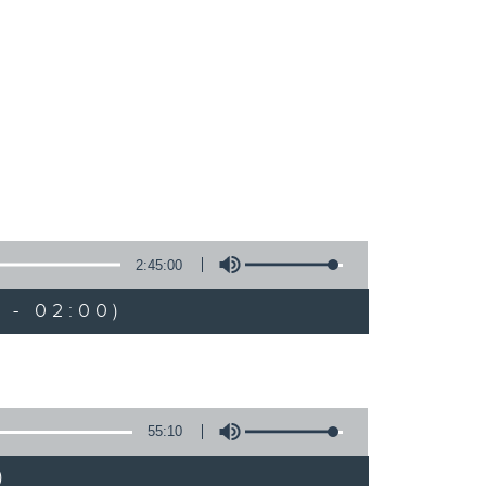
2:45:00
 - 02:00)
55:10
)