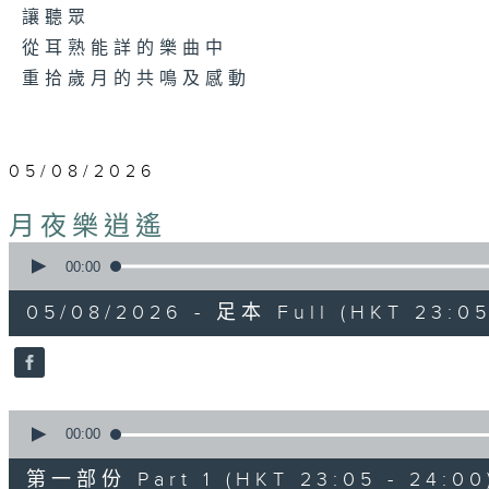
讓聽眾
從耳熟能詳的樂曲中
重拾歲月的共鳴及感動
05/08/2026
月夜樂逍遙
0
seconds
00:00
of
2
05/08/2026 - 足本 Full (HKT 23:05
hours,
45
minutes,
0
seconds
Volume
90%
0
seconds
00:00
of
55
第一部份 Part 1 (HKT 23:05 - 24:00
minutes,