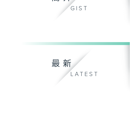
GIST
最新
LATEST