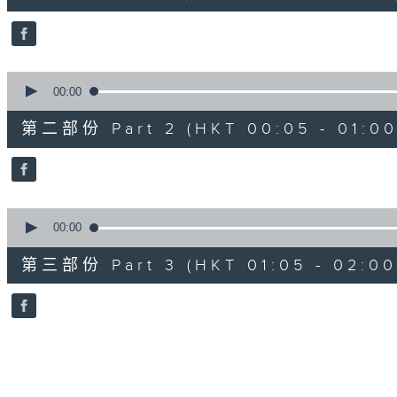
10
seconds
Volume
90%
0
seconds
00:00
of
55
第二部份 Part 2 (HKT 00:05 - 01:00
minutes,
19
seconds
Volume
90%
0
seconds
00:00
of
55
第三部份 Part 3 (HKT 01:05 - 02:00
minutes,
10
seconds
Volume
90%