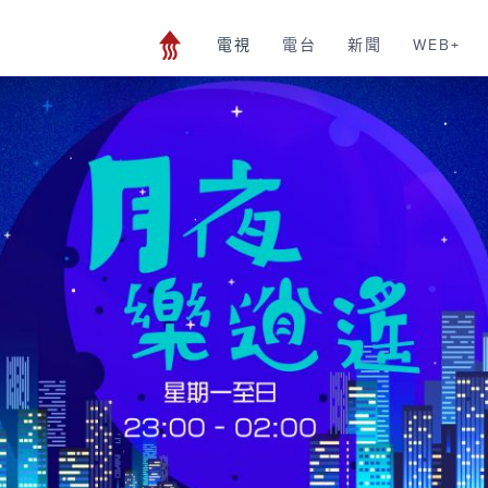
電視
電台
新聞
WEB+