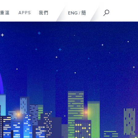
重溫
APPS
我們
ENG
/
簡