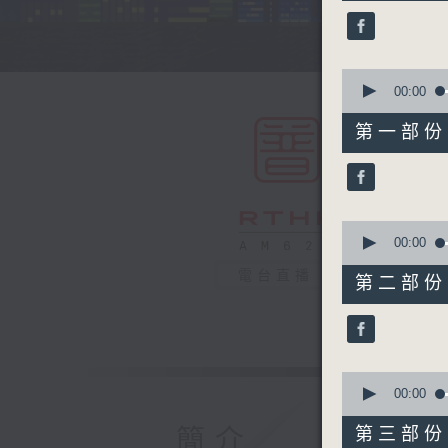
45
minutes,
0
seconds
90%
0
seconds
00:00
of
55
第一部份 P
minutes,
0
seconds
90%
0
seconds
00:00
of
55
電台直播
第二部份 P
minutes,
10
seconds
90%
0
seconds
00:00
of
55
簡介
第三部份 P
minutes,