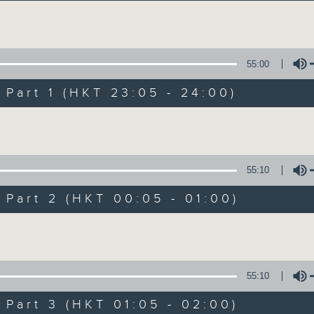
讓聽眾從耳熟能詳的樂曲中重拾歲月的共鳴及感
Volume
55:00
art 1 (HKT 23:05 - 24:00)
Volume
月夜樂逍遙
所有集數
55:10
art 2 (HKT 00:05 - 01:00)
您喜歡這個節目嗎?
Volume
主持人：--
55:10
每晚的約定時間 深夜11點
art 3 (HKT 01:05 - 02:00)
每晚的約定地點 香港電台普通話台