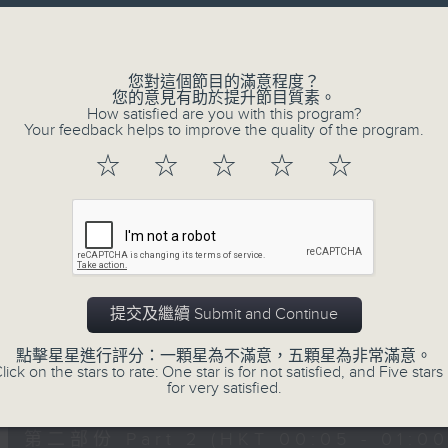
讓聽眾
Volume
從耳熟能詳的樂曲中
重拾歲月的共鳴及感動
您對這個節目的滿意程度？
您的意見有助於提升節目質素。
How satisfied are you with this program?
Your feedback helps to improve the quality of the program.
06/08/2026
☆
☆
☆
☆
☆
月夜樂逍遙
0
seconds
00:00
of
54
06/08/2026 - 第一部份 Part 1 (HKT 
minutes,
59
提交及繼續 Submit and Continue
seconds
Volume
90%
點擊星星進行評分：一顆星為不滿意，五顆星為非常滿意。
lick on the stars to rate: One star is for not satisfied, and Five stars 
0
for very satisfied.
seconds
00:00
of
55
第二部份 Part 2 (HKT 00:05 - 01:00
minutes,