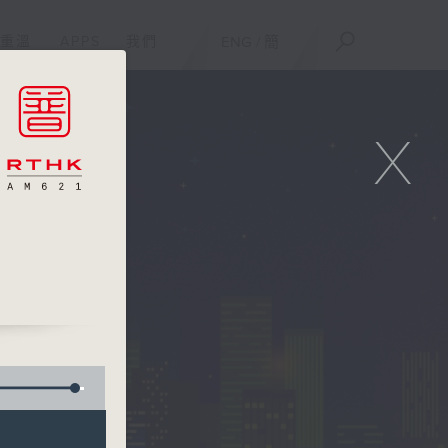
重溫
APPS
我們
ENG
/
簡
X