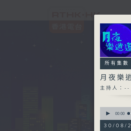
所有集數
月夜樂
主持人：--
0
seconds
00:00
of
2
30/08/
hours,