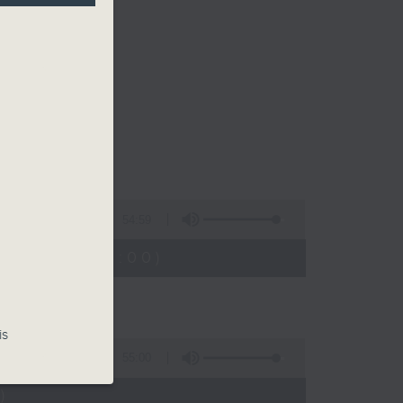
54:59
23:05 - 24:00)
is
55:00
)