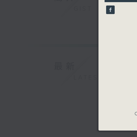
10
GIST
seconds
90%
最新
LATEST
C