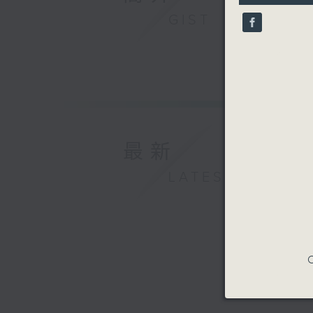
10
GIST
seconds
90%
最新
LATEST
C