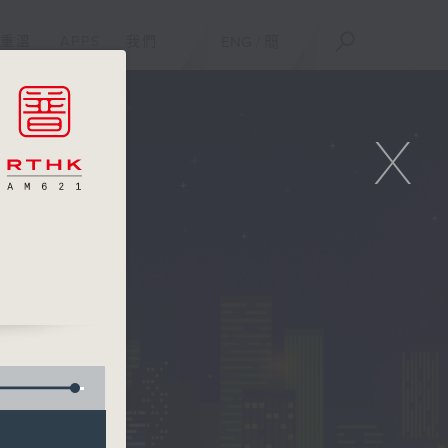
重溫
APPS
我們
ENG
/
簡
X