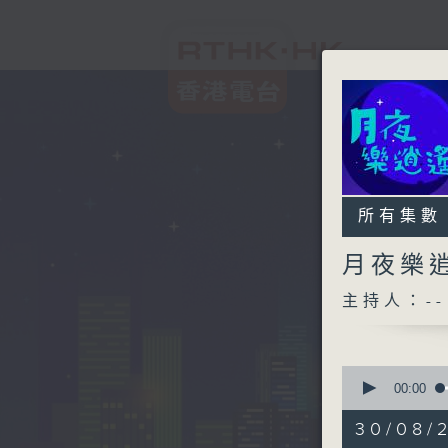
所有集數
月夜樂
主持人：--
0
seconds
00:00
of
2
30/08/
hours,