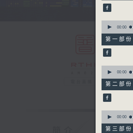
45
minutes,
0
seconds
90%
0
seconds
00:00
of
55
第一部份 P
minutes,
0
seconds
90%
0
seconds
00:00
of
55
電台直播
第二部份 P
minutes,
10
seconds
90%
0
seconds
00:00
of
55
簡介
第三部份 P
minutes,