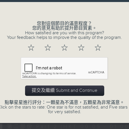
讓聽眾
Volume
從耳熟能詳的樂曲中
重拾歲月的共鳴及感動
您對這個節目的滿意程度？
您的意見有助於提升節目質素。
How satisfied are you with this program?
Your feedback helps to improve the quality of the program.
06/08/2026
☆
☆
☆
☆
☆
月夜樂逍遙
0
seconds
00:00
of
54
06/08/2026 - 第一部份 Part 1 (HKT 
minutes,
59
提交及繼續 Submit and Continue
seconds
Volume
90%
點擊星星進行評分：一顆星為不滿意，五顆星為非常滿意。
lick on the stars to rate: One star is for not satisfied, and Five stars 
0
for very satisfied.
seconds
00:00
of
55
第二部份 Part 2 (HKT 00:05 - 01:00
minutes,