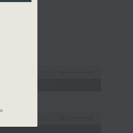
54:59
23:05 - 24:00)
is
55:00
)