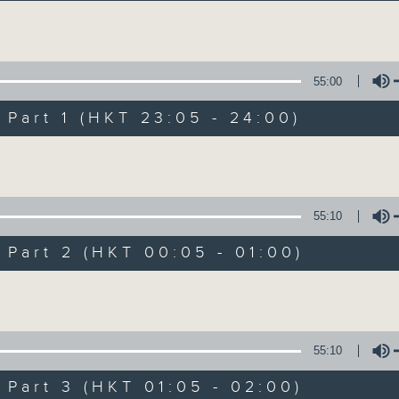
讓聽眾從耳熟能詳的樂曲中重拾歲月的共鳴及感
Volume
55:00
art 1 (HKT 23:05 - 24:00)
Volume
月夜樂逍遙
所有集數
55:10
art 2 (HKT 00:05 - 01:00)
您喜歡這個節目嗎?
Volume
主持人：--
55:10
每晚的約定時間 深夜11點
art 3 (HKT 01:05 - 02:00)
每晚的約定地點 香港電台普通話台