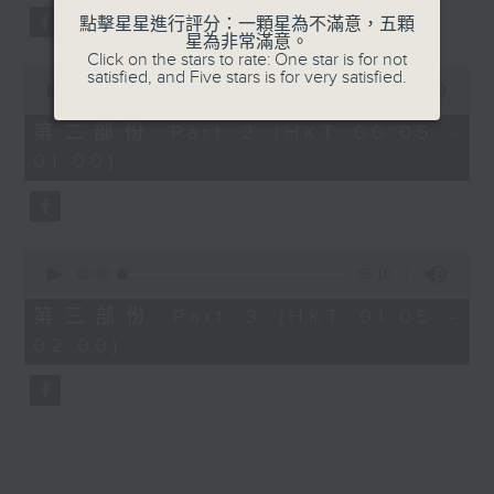
點擊星星進行評分：一顆星為不滿意，五顆
星為非常滿意。
Click on the stars to rate: One star is for not
0
satisfied, and Five stars is for very satisfied.
seconds
00:00
55:19
of
55
第二部份 Part 2 (HKT 00:05 -
minutes,
01:00)
19
seconds
0
seconds
00:00
55:10
of
55
第三部份 Part 3 (HKT 01:05 -
minutes,
02:00)
10
seconds