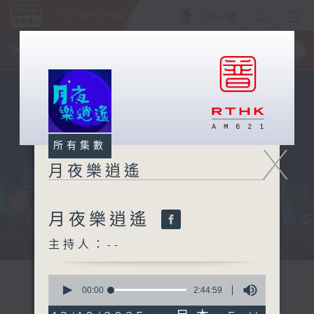
ENG
/
簡
×
全新 RTHK On The Go
取得
一手掌握 RTHK 電台、電視節目
X
所有集數
月夜樂逍遙
月夜樂逍遙
...
主持人：--
0
seconds
00:00
2:44:59
of
2