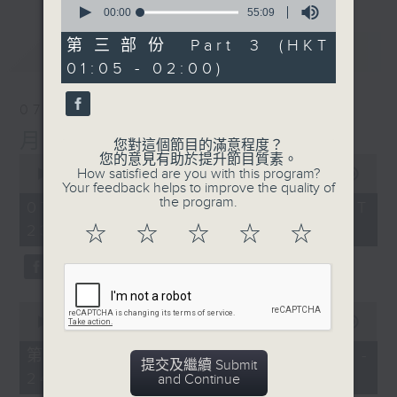
seconds
00:00
55:09
of
55
第三部份 Part 3 (HKT
最新
LATEST
minutes,
01:05 - 02:00)
9
seconds
07/08/2026
月夜樂逍遙
您對這個節目的滿意程度？
您的意見有助於提升節目質素。
0
How satisfied are you with this program?
seconds
00:00
2:45:00
Your feedback helps to improve the quality of
of
the program.
2
07/08/2026 - 足本 Full (HKT
hours,
23:05 - 02:00)
☆
☆
☆
☆
☆
45
minutes,
0
seconds
0
seconds
00:00
55:10
of
55
第一部份 Part 1 (HKT 23:05 -
minutes,
提交及繼續 Submit
24:00)
10
and Continue
seconds