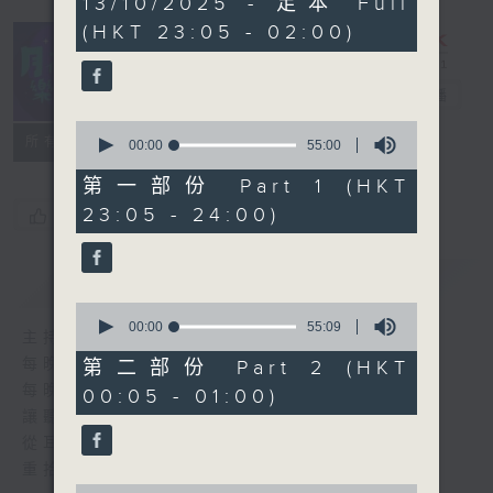
13/10/2025 - 足本 Full
hours,
(HKT 23:05 - 02:00)
44
minutes,
59
seconds
月夜樂逍遙
電台直播
0
所有集數
seconds
00:00
55:00
of
55
第一部份 Part 1 (HKT
minutes,
23:05 - 24:00)
您喜歡這個節目嗎?
0
seconds
簡介
GIST
0
seconds
00:00
55:09
主持人：--
of
55
每晚的約定時間 深夜11點
第二部份 Part 2 (HKT
minutes,
每晚的約定地點 香港電台普通話台
00:05 - 01:00)
9
seconds
讓聽眾
從耳熟能詳的樂曲中
重拾歲月的共鳴及感動
0