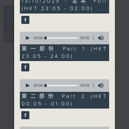
13/10/2025 - 足本 Full
hours,
(HKT 23:05 - 02:00)
44
minutes,
59
seconds
月夜樂逍遙
電台直播
0
所有集數
seconds
00:00
55:00
of
55
第一部份 Part 1 (HKT
minutes,
23:05 - 24:00)
您喜歡這個節目嗎?
0
seconds
簡介
GIST
0
seconds
00:00
55:09
主持人：--
of
55
每晚的約定時間 深夜11點
第二部份 Part 2 (HKT
minutes,
每晚的約定地點 香港電台普通話台
00:05 - 01:00)
9
seconds
讓聽眾
從耳熟能詳的樂曲中
重拾歲月的共鳴及感動
0