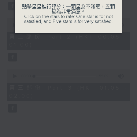
點擊星星進行評分：一顆星為不滿意，五顆
星為非常滿意。
Click on the stars to rate: One star is for not
0
satisfied, and Five stars is for very satisfied.
seconds
00:00
55:09
of
55
第二部份 Part 2 (HKT 00:05 -
minutes,
01:00)
9
seconds
0
seconds
00:00
55:09
of
55
第三部份 Part 3 (HKT 01:05 -
minutes,
02:00)
9
seconds