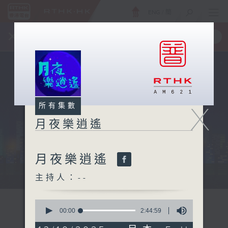
ENG
/
簡
×
全新 RTHK On The Go
取得
一手掌握 RTHK 電台、電視節目
X
所有集數
月夜樂逍遙
月夜樂逍遙
...
主持人：--
0
seconds
00:00
2:44:59
of
2