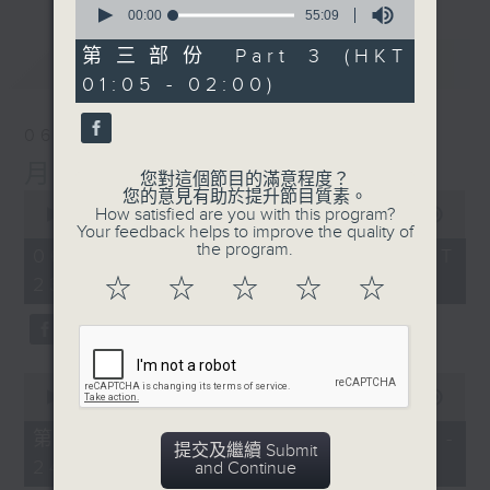
seconds
00:00
55:09
of
55
第三部份 Part 3 (HKT
最新
LATEST
minutes,
01:05 - 02:00)
9
seconds
06/08/2026
月夜樂逍遙
您對這個節目的滿意程度？
您的意見有助於提升節目質素。
0
How satisfied are you with this program?
seconds
00:00
2:44:59
Your feedback helps to improve the quality of
of
the program.
2
06/08/2026 - 足本 Full (HKT
hours,
23:05 - 02:00)
☆
☆
☆
☆
☆
44
minutes,
59
seconds
0
seconds
00:00
55:00
of
55
第一部份 Part 1 (HKT 23:05 -
minutes,
提交及繼續 Submit
24:00)
0
and Continue
seconds